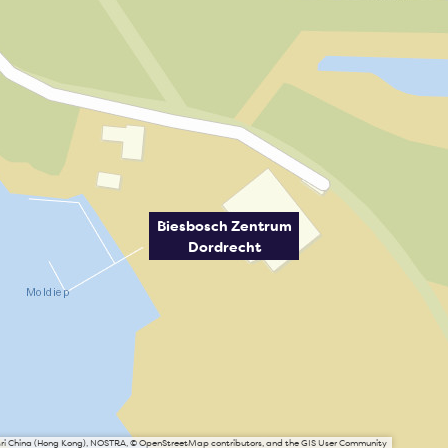
Biesbosch Zentrum
Dordrecht
Esri China (Hong Kong), NOSTRA, © OpenStreetMap contributors, and the GIS User Community