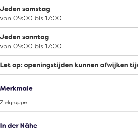
n
e
e
r
c
d
h
Jeden samstag
t
n
c
e
h
r
t
von 09:00 bis 17:00
r
t
h
c
t
e
u
r
t
h
c
Jeden sonntag
m
u
t
h
von 09:00 bis 17:00
D
m
t
o
D
Let op: openingstijden kunnen afwijken ti
r
o
d
r
r
d
Merkmale
e
r
Zielgruppe
c
e
h
c
t
h
In der Nähe
t