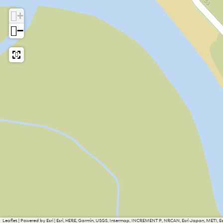
+
−
Leaflet
|
Powered by Esri | Esri, HERE, Garmin, USGS, Intermap, INCREMENT P, NRCAN, Esri Japan, METI, 