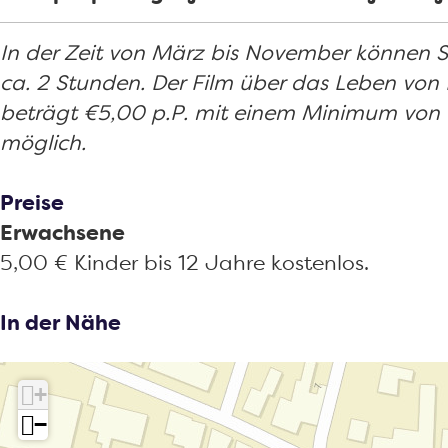
o
m
u
h
a
a
o
h
m
a
u
u
In der Zeit von März bis November können S
k
a
h
u
m
s
ca. 2 Stunden. Der Film über das Leben von
M
u
a
s
h
O
beträgt €5,00 p.P. mit einem Minimum von €
a
s
u
O
a
u
möglich.
s
O
s
u
u
d
t
u
O
d
s
G
Preise
b
d
u
G
O
a
Erwachsene
a
G
d
a
u
s
5,00 € Kinder bis 12 Jahre kostenlos.
u
a
G
s
d
t
m
s
a
t
G
e
In der Nähe
h
t
s
e
a
l
a
e
t
l
s
+
u
l
e
t
−
s
l
e