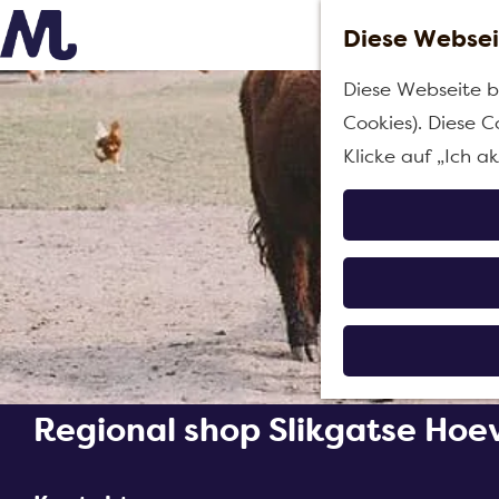
Diese Websei
G
Diese Webseite b
e
Cookies). Diese C
h
Klicke auf „Ich a
e
n
S
i
e
z
u
r
Regional shop Slikgatse Ho
H
o