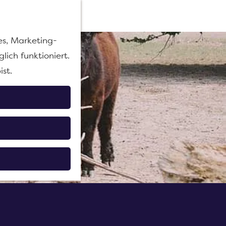
M
es, Marketing-
e
lich funktioniert.
n
ist.
ü