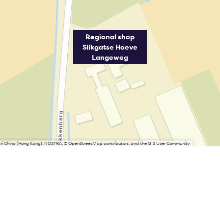
Regional shop
Slikgatse Hoeve
Langeweg
Esri China (Hong Kong), NOSTRA, © OpenStreetMap contributors, and the GIS User Community