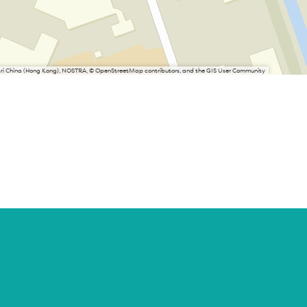
Esri China (Hong Kong), NOSTRA, © OpenStreetMap contributors, and the GIS User Community