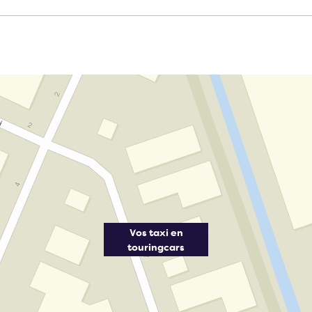
Vos taxi en
touringcars