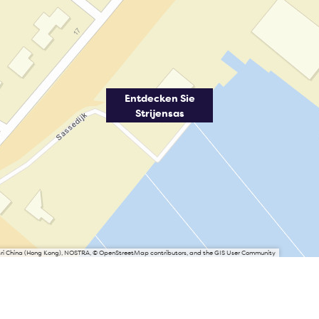
Entdecken Sie
Strijensas
Esri China (Hong Kong), NOSTRA, © OpenStreetMap contributors, and the GIS User Community