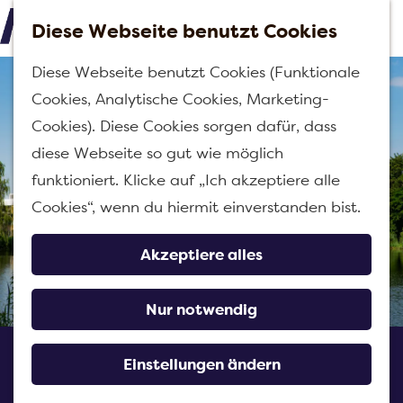
Diese Webseite benutzt Cookies
M
G
Diese Webseite benutzt Cookies (Funktionale
e
e
Cookies, Analytische Cookies, Marketing-
n
h
Cookies). Diese Cookies sorgen dafür, dass
ü
e
diese Webseite so gut wie möglich
n
funktioniert. Klicke auf „Ich akzeptiere alle
S
Cookies“, wenn du hiermit einverstanden bist.
i
e
Akzeptiere alles
z
u
Nur notwendig
r
Otium Wellness Hotel
H
Einstellungen ändern
o