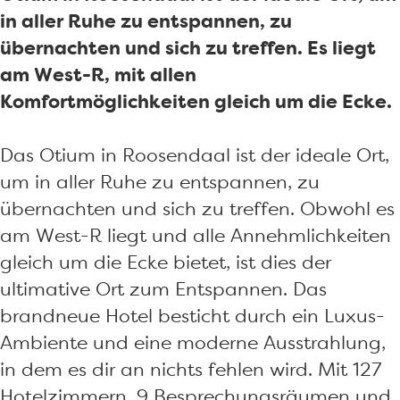
l
e
l
W
n
in aller Ruhe zu entspannen, zu
l
l
n
e
e
übernachten und sich zu treffen. Es liegt
n
l
e
l
s
am West-R, mit allen
e
n
s
l
s
Komfortmöglichkeiten gleich um die Ecke.
s
e
s
n
H
s
s
H
e
o
Das Otium in Roosendaal ist der ideale Ort,
H
s
o
s
t
um in aller Ruhe zu entspannen, zu
o
H
t
s
e
übernachten und sich zu treffen. Obwohl es
t
o
e
H
l
am West-R liegt und alle Annehmlichkeiten
e
t
l
o
gleich um die Ecke bietet, ist dies der
l
e
t
ultimative Ort zum Entspannen. Das
l
e
brandneue Hotel besticht durch ein Luxus-
l
Ambiente und eine moderne Ausstrahlung,
in dem es dir an nichts fehlen wird. Mit 127
Hotelzimmern, 9 Besprechungsräumen und