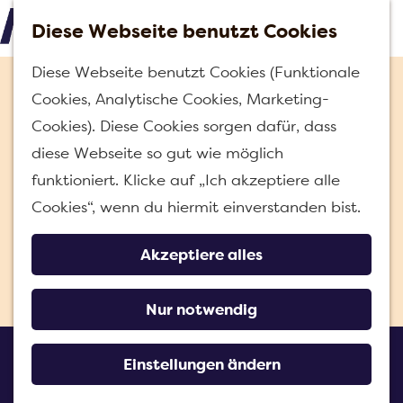
h
Diese Webseite benutzt Cookies
e
M
G
n
Diese Webseite benutzt Cookies (Funktionale
e
e
Cookies, Analytische Cookies, Marketing-
n
h
Cookies). Diese Cookies sorgen dafür, dass
ü
e
diese Webseite so gut wie möglich
n
funktioniert. Klicke auf „Ich akzeptiere alle
S
Cookies“, wenn du hiermit einverstanden bist.
i
e
Akzeptiere alles
z
u
Nur notwendig
r
Regionalgeschäft Van der
H
Einstellungen ändern
Slikke
o