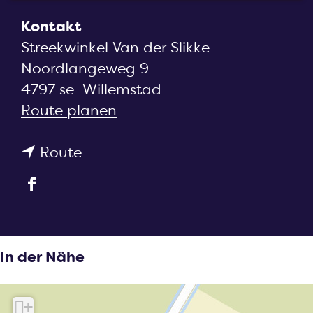
m
e
Kontakt
p
Streekwinkel Van der Slikke
a
Noordlangeweg 9
g
4797 se
Willemstad
e
b
Route planen
i
b
s
Route
i
R
F
s
e
a
R
g
c
e
i
e
g
o
In der Nähe
b
i
n
o
o
a
+