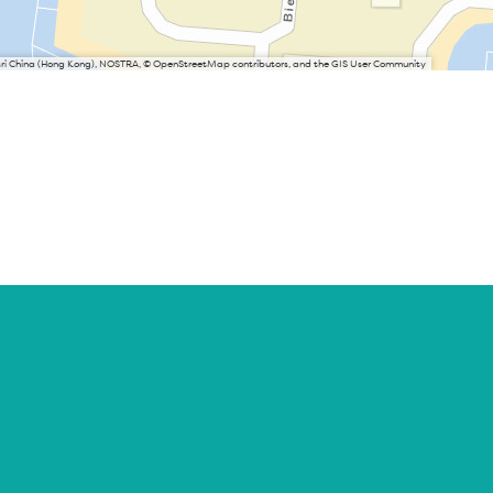
Esri China (Hong Kong), NOSTRA, © OpenStreetMap contributors, and the GIS User Community