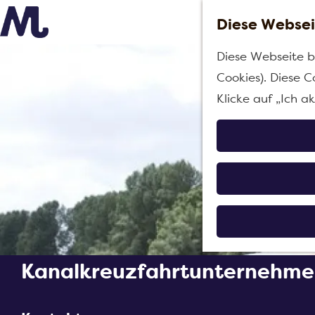
Diese Websei
G
Diese Webseite b
e
Cookies). Diese C
h
Klicke auf „Ich a
e
n
S
i
e
z
u
r
Kanalkreuzfahrtunternehme
H
o