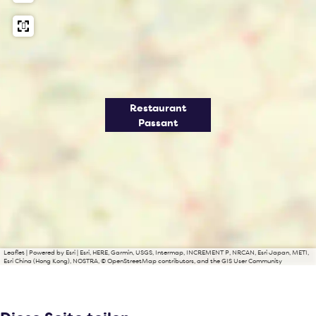
Restaurant
Passant
Leaflet
|
Powered by Esri | Esri, HERE, Garmin, USGS, Intermap, INCREMENT P, NRCAN, Esri Japan, METI,
Esri China (Hong Kong), NOSTRA, © OpenStreetMap contributors, and the GIS User Community