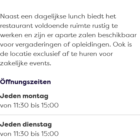
a
r
n
u
t
n
a
t
r
P
Naast een dagelijkse lunch biedt het
t
n
P
a
a
restaurant voldoende ruimte rustig te
P
t
a
n
s
werken en zijn er aparte zalen beschikbaar
a
P
s
t
s
voor vergaderingen of opleidingen. Ook is
s
a
s
P
a
de locatie exclusief af te huren voor
s
s
a
a
n
zakelijke events.
a
s
n
s
t
n
a
t
s
Öffnungszeiten
t
n
a
t
n
Jeden montag
t
von 11:30 bis 15:00
Jeden dienstag
von 11:30 bis 15:00