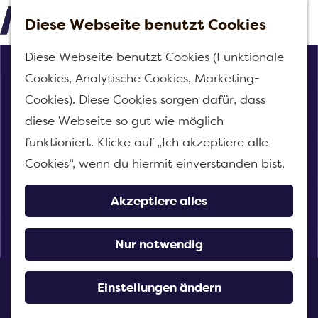
Diese Webseite benutzt Cookies
M
G
Diese Webseite benutzt Cookies (Funktionale
e
e
Cookies, Analytische Cookies, Marketing-
n
h
Cookies). Diese Cookies sorgen dafür, dass
ü
e
diese Webseite so gut wie möglich
n
funktioniert. Klicke auf „Ich akzeptiere alle
S
Cookies“, wenn du hiermit einverstanden bist.
i
e
Akzeptiere alles
z
u
Nur notwendig
r
Restaurant Passant
H
Einstellungen ändern
o