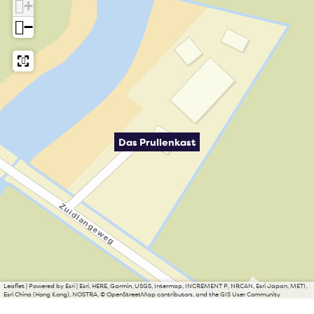
+
−
Das Prullenkast
Leaflet
|
Powered by Esri | Esri, HERE, Garmin, USGS, Intermap, INCREMENT P, NRCAN, Esri Japan, METI,
Esri China (Hong Kong), NOSTRA, © OpenStreetMap contributors, and the GIS User Community