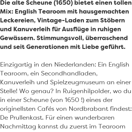
o
l
n
l
n
Die alte Scheune (1650) bietet einen tollen
k
e
k
l
k
Mix: English Tearoom mit hausgemachten
D
n
a
e
a
Leckereien, Vintage-Laden zum Stöbern
a
k
s
n
s
und Kanuverleih für Ausflüge in ruhigen
s
a
t
k
t
Gewässern. Stimmungsvoll, überraschend
P
s
a
und seit Generationen mit Liebe geführt.
r
t
s
u
t
Einzigartig in den Niederlanden: Ein English
l
Tearoom, ein Secondhandladen,
l
Kanuverleih und Spielzeugmuseum an einer
e
Stelle! Wo genau? In Ruigenhilpolder, wo du
n
in einer Scheune (von 1650 !) eines der
k
originellsten Cafés von Nordbrabant findest:
a
De Prullenkast. Für einen wunderbaren
s
Nachmittag kannst du zuerst im Tearoom