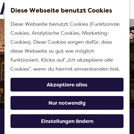
Diese Webseite benutzt Cookies
M
G
Diese Webseite benutzt Cookies (Funktionale
e
e
Cookies, Analytische Cookies, Marketing-
n
h
Cookies). Diese Cookies sorgen dafür, dass
ü
e
diese Webseite so gut wie möglich
n
funktioniert. Klicke auf „Ich akzeptiere alle
S
Cookies“, wenn du hiermit einverstanden bist.
i
e
Akzeptiere alles
z
u
Nur notwendig
r
Das Prullenkast
H
Einstellungen ändern
o