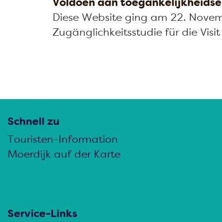
Voldoen aan toegankelijkheidse
m
Diese Website ging am 22. Novem
e
Zugänglichkeitsstudie für die Visit
p
a
g
e
Schnell zu
Touristen-Information
Moerdijk auf der Karte
Service-Links