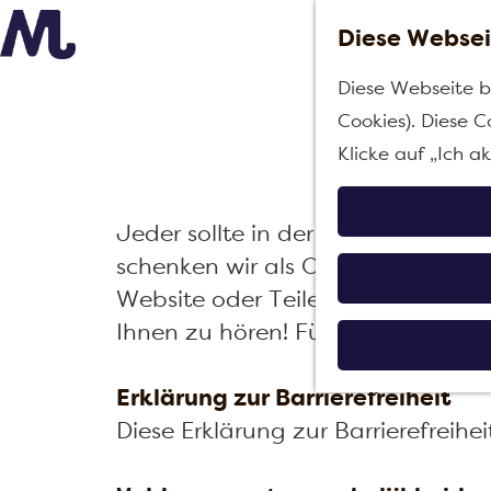
Diese Websei
G
Diese Webseite b
e
Erkl
Cookies). Diese C
h
Klicke auf „Ich a
e
n
Jeder sollte in der Lage sein, die
S
schenken wir als Organisation de
i
Website oder Teile davon schwer 
e
Ihnen zu hören! Für Fragen, Tip
z
u
Erklärung zur Barrierefreiheit
r
Diese Erklärung zur Barrierefreihe
H
o