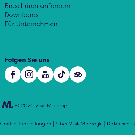
Broschüren anfordern
Downloads
Für Unternehmen
Folgen Sie uns
F
I
Y
T
s
a
n
o
i
o
c
s
u
k
c
e
t
T
T
i
© 2026 Visit Moerdijk
b
a
u
o
a
o
g
b
k
l
Cookie-Einstellungen
|
Über Visit Moerdijk
|
Datenschut
o
r
e
V
s