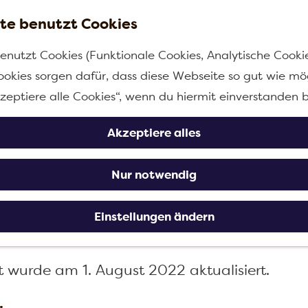
te benutzt Cookies
enutzt Cookies (Funktionale Cookies, Analytische Cooki
ärung zur Barrierefre
ookies sorgen dafür, dass diese Webseite so gut wie mög
kzeptiere alle Cookies“, wenn du hiermit einverstanden b
Akzeptiere alles
 Visit Moerdijk-Website leicht zu finden, an
n Online-Informationen auf dieser Website gr
Nur notwendig
zu finden, zu lesen oder zu verwenden? Dan
ps oder Kommentare können Sie eine E-Mail 
Einstellungen ändern
it wurde am 1. August 2022 aktualisiert.