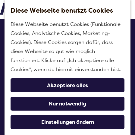
c
Diese Webseite benutzt Cookies
h
M
G
e
Diese Webseite benutzt Cookies (Funktionale
e
e
n
Tour zum militärischen
Cookies, Analytische Cookies, Marketing-
n
h
Erbe
Cookies). Diese Cookies sorgen dafür, dass
ü
e
diese Webseite so gut wie möglich
n
funktioniert. Klicke auf „Ich akzeptiere alle
Kontakt
S
Cookies“, wenn du hiermit einverstanden bist.
Heimatmuseum De Heemzolder
i
Hofstraat 1a
e
Akzeptiere alles
4797 AC
Willemstad
z
b
Route planen
u
Nur notwendig
i
r
b
s
Route
H
Einstellungen ändern
i
T
o