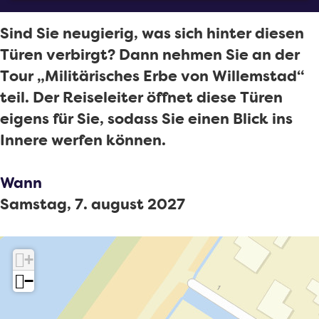
s
o
m
T
u
e
Sind Sie neugierig, was sich hinter diesen
o
r
p
Türen verbirgt? Dann nehmen Sie an der
u
z
a
Tour „Militärisches Erbe von Willemstad“
r
u
g
teil. Der Reiseleiter öffnet diese Türen
z
m
e
eigens für Sie, sodass Sie einen Blick ins
u
m
Innere werfen können.
m
i
m
l
Wann
i
i
Samstag, 7. august 2027
l
t
i
ä
t
r
+
ä
i
−
r
s