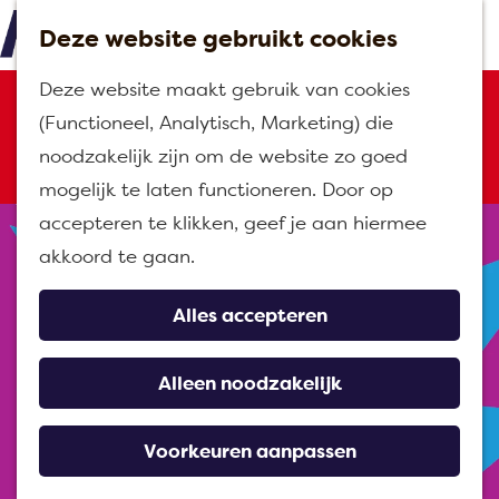
Deze website gebruikt cookies
M
G
Deze website maakt gebruik van cookies
e
Sorry, deze activiteit is niet meer
a
(Functioneel, Analytisch, Marketing) die
n
beschikbaar. Bekijk het
actuele
n
noodzakelijk zijn om de website zo goed
u
aanbod
voor de beschikbare opties.
a
mogelijk te laten functioneren. Door op
a
accepteren te klikken, geef je aan hiermee
r
akkoord te gaan.
d
e
Alles accepteren
h
o
Alleen noodzakelijk
m
e
Voorkeuren aanpassen
p