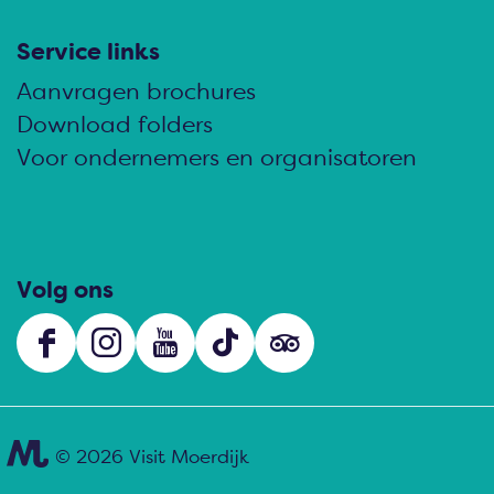
Service links
Aanvragen brochures
Download folders
Voor ondernemers en organisatoren
Volg ons
F
I
Y
T
s
a
n
o
i
o
c
s
u
k
c
e
t
T
T
i
© 2026 Visit Moerdijk
b
a
u
o
a