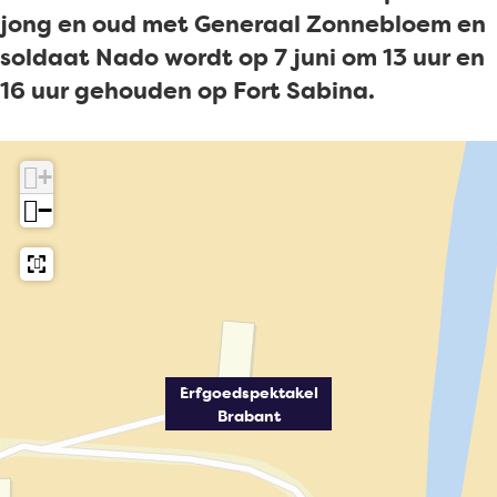
r
g
jong en oud met Generaal Zonnebloem en
f
o
soldaat Nado wordt op 7 juni om 13 uur en
g
e
16 uur gehouden op Fort Sabina.
o
d
e
s
d
p
+
s
e
−
p
k
e
t
k
a
t
k
a
e
Erfgoedspektakel
k
l
Brabant
e
B
l
r