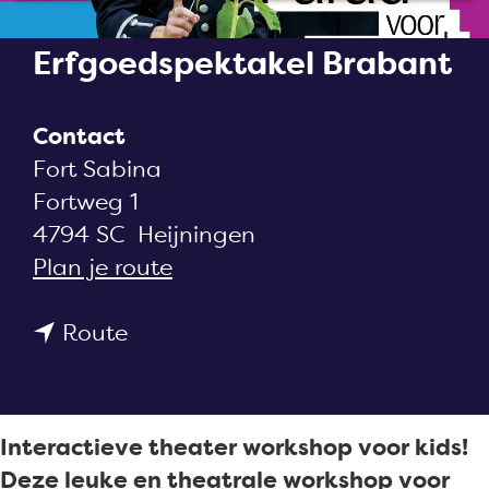
a
g
Erfgoedspektakel Brabant
e
Contact
Fort Sabina
Fortweg 1
4794 SC
Heijningen
n
Plan je route
a
n
a
Route
a
r
a
E
r
r
Interactieve theater workshop voor kids!
E
f
Deze leuke en theatrale workshop voor