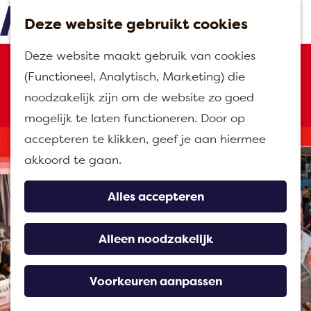
Deze website gebruikt cookies
M
G
Deze website maakt gebruik van cookies
e
Sorry, deze activiteit is niet meer
a
(Functioneel, Analytisch, Marketing) die
n
beschikbaar. Bekijk het
actuele
n
noodzakelijk zijn om de website zo goed
u
aanbod
voor de beschikbare opties.
a
mogelijk te laten functioneren. Door op
a
accepteren te klikken, geef je aan hiermee
r
akkoord te gaan.
d
e
Alles accepteren
h
o
Alleen noodzakelijk
m
e
Voorkeuren aanpassen
p