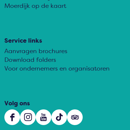
Moerdijk op de kaart
Service links
Aanvragen brochures
Download folders
Voor ondernemers en organisatoren
Volg ons
F
I
Y
T
s
a
n
o
i
o