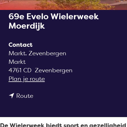
a
g
69e Evelo Wielerweek
e
Moerdijk
Contact
Markt. Zevenbergen
Markt
4761 CD
Zevenbergen
n
Plan je route
a
n
a
Route
a
r
a
6
r
9
De Wielerweek biedt sport en gezelligheid