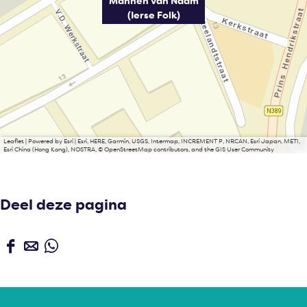
Mannen van Naam
(Ierse Folk)
Leaflet
|
Powered by Esri | Esri, HERE, Garmin, USGS, Intermap, INCREMENT P, NRCAN, Esri Japan, METI,
Esri China (Hong Kong), NOSTRA, © OpenStreetMap contributors, and the GIS User Community
Deel deze pagina
D
D
D
e
e
e
e
e
e