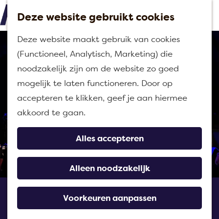
Deze website gebruikt cookies
M
G
Deze website maakt gebruik van cookies
e
a
(Functioneel, Analytisch, Marketing) die
n
n
noodzakelijk zijn om de website zo goed
u
a
mogelijk te laten functioneren. Door op
a
accepteren te klikken, geef je aan hiermee
r
akkoord te gaan.
d
e
Alles accepteren
h
o
Alleen noodzakelijk
m
Mannen van Naam (Ierse
e
Voorkeuren aanpassen
Folk)
p