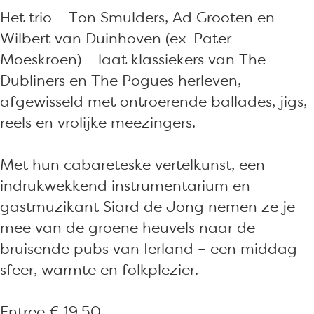
e
v
Het trio – Ton Smulders, Ad Grooten en
n
a
Wilbert van Duinhoven (ex-Pater
v
n
Moeskroen) – laat klassiekers van The
a
N
Dubliners en The Pogues herleven,
n
a
afgewisseld met ontroerende ballades, jigs,
N
a
reels en vrolijke meezingers.
a
m
a
(
Met hun cabareteske vertelkunst, een
m
I
indrukwekkend instrumentarium en
(
e
gastmuzikant Siard de Jong nemen ze je
I
r
mee van de groene heuvels naar de
e
s
bruisende pubs van Ierland – een middag
r
e
sfeer, warmte en folkplezier.
s
F
e
o
Entree € 19,50