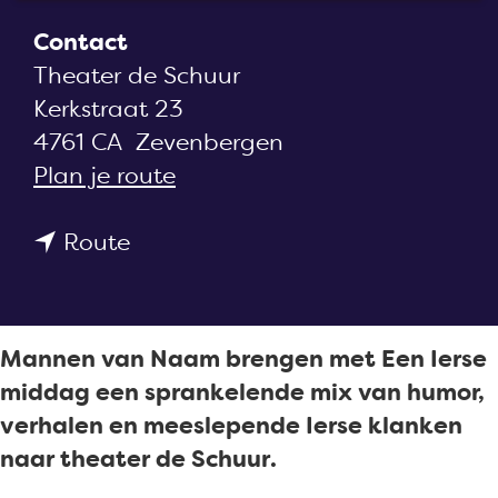
a
Contact
g
Theater de Schuur
e
Kerkstraat 23
4761 CA
Zevenbergen
n
Plan je route
a
n
a
Route
a
r
a
M
r
a
Mannen van Naam brengen met Een Ierse
M
n
middag een sprankelende mix van humor,
a
n
verhalen en meeslepende Ierse klanken
n
e
naar theater de Schuur.
n
n