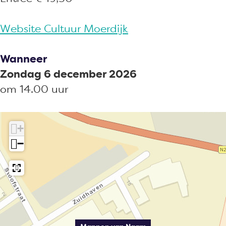
F
l
o
k
Website Cultuur Moerdijk
l
)
k
Wanneer
)
Zondag 6 december 2026
om 14.00 uur
+
−