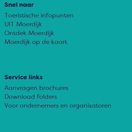
l
l
l
Snel naar
d
d
d
Toeristische infopunten
e
e
e
UIT Moerdijk
z
z
z
Ontdek Moerdijk
e
e
e
Moerdijk op de kaart
p
p
p
a
a
a
g
g
g
i
i
i
Service links
n
n
n
Aanvragen brochures
a
a
a
Download folders
o
o
o
Voor ondernemers en organisatoren
p
p
p
F
e
W
a
-
h