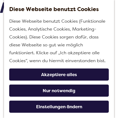
Diese Webseite benutzt Cookies
M
G
Diese Webseite benutzt Cookies (Funktionale
e
e
Cookies, Analytische Cookies, Marketing-
n
h
Cookies). Diese Cookies sorgen dafür, dass
ü
e
diese Webseite so gut wie möglich
n
funktioniert. Klicke auf „Ich akzeptiere alle
S
Cookies“, wenn du hiermit einverstanden bist.
i
e
Akzeptiere alles
z
u
Nur notwendig
r
H
Einstellungen ändern
o