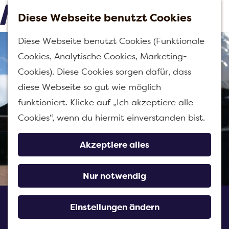
h
Diese Webseite benutzt Cookies
e
M
G
n
Diese Webseite benutzt Cookies (Funktionale
e
e
Cookies, Analytische Cookies, Marketing-
n
h
Cookies). Diese Cookies sorgen dafür, dass
ü
e
diese Webseite so gut wie möglich
n
funktioniert. Klicke auf „Ich akzeptiere alle
S
Cookies“, wenn du hiermit einverstanden bist.
i
e
Akzeptiere alles
z
u
Nur notwendig
r
Villa D'Engelenburgh
H
Einstellungen ändern
o