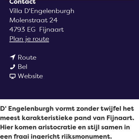
Contact
a
Villa D'Engelenburgh
g
Molenstraat 24
e
4793 EG
Fijnaart
n
Plan je route
a
n
a
Route
V
a
r
Bel
i
a
v
V
Website
l
r
a
i
l
V
n
l
a
i
V
l
D' Engelenburgh vormt zonder twijfel het
D
l
i
a
meest karakteristieke pand van Fijnaart.
'
l
l
D
Hier komen aristocratie en stijl samen in
E
a
l
'
een fraai ingericht rijksmonument.