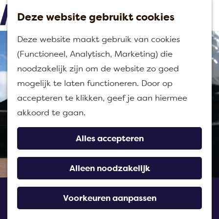
Deze website gebruikt cookies
M
G
Deze website maakt gebruik van cookies
e
a
(Functioneel, Analytisch, Marketing) die
n
n
noodzakelijk zijn om de website zo goed
u
a
mogelijk te laten functioneren. Door op
a
accepteren te klikken, geef je aan hiermee
r
akkoord te gaan.
d
e
Alles accepteren
h
o
Alleen noodzakelijk
m
Villa D'Engelenburgh
e
Voorkeuren aanpassen
p