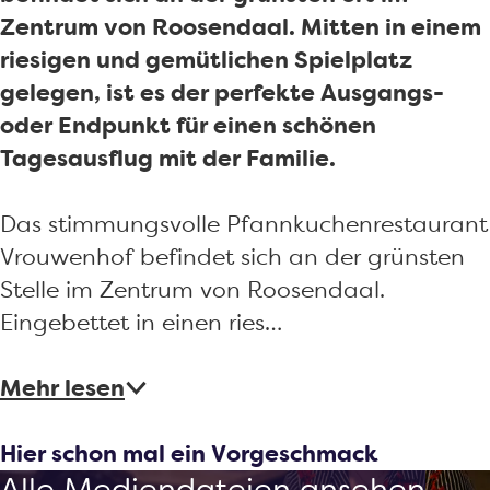
k
n
o
e
e
Zentrum von Roosendaal. Mitten in einem
o
k
e
n
k
riesigen und gemütlichen Spielplatz
e
o
k
k
e
gelegen, ist es der perfekte Ausgangs-
k
e
e
o
n
oder Endpunkt für einen schönen
e
k
n
e
-
Tagesausflug mit der Familie.
n
e
-
k
r
-
n
r
e
e
Das stimmungsvolle Pfannkuchenrestaurant
r
-
e
n
s
Vrouwenhof befindet sich an der grünsten
e
r
s
-
t
Stelle im Zentrum von Roosendaal.
s
e
t
r
a
Eingebettet in einen ries…
t
s
a
e
u
a
t
u
s
r
Mehr lesen
u
a
r
t
a
r
u
a
a
n
Hier schon mal ein Vorgeschmack
a
r
n
u
t
Alle Mediendateien ansehen