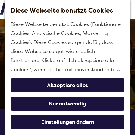
Diese Webseite benutzt Cookies
M
G
Diese Webseite benutzt Cookies (Funktionale
e
e
Cookies, Analytische Cookies, Marketing-
n
h
Cookies). Diese Cookies sorgen dafür, dass
ü
e
diese Webseite so gut wie möglich
n
funktioniert. Klicke auf „Ich akzeptiere alle
S
Cookies“, wenn du hiermit einverstanden bist.
i
e
Akzeptiere alles
z
u
Nur notwendig
r
Pannenkoeken-restaurant
H
Einstellungen ändern
Vrouwenhof
o