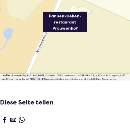
Pannenkoeken-
restaurant
Vrouwenhof
Leaflet
|
Powered by Esri | Esri, HERE, Garmin, USGS, Intermap, INCREMENT P, NRCAN, Esri Japan, METI,
Esri China (Hong Kong), NOSTRA, © OpenStreetMap contributors, and the GIS User Community
Diese Seite teilen
D
D
D