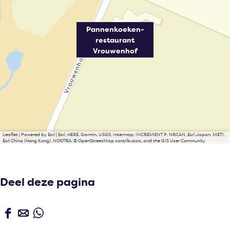
Pannenkoeken-
restaurant
Vrouwenhof
Leaflet
|
Powered by Esri | Esri, HERE, Garmin, USGS, Intermap, INCREMENT P, NRCAN, Esri Japan, METI,
Esri China (Hong Kong), NOSTRA, © OpenStreetMap contributors, and the GIS User Community
Deel deze pagina
D
D
D