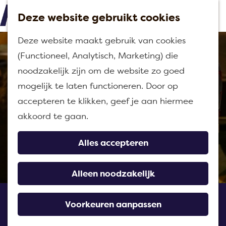
Deze website gebruikt cookies
M
G
Deze website maakt gebruik van cookies
e
a
(Functioneel, Analytisch, Marketing) die
n
n
noodzakelijk zijn om de website zo goed
u
a
mogelijk te laten functioneren. Door op
a
accepteren te klikken, geef je aan hiermee
r
akkoord te gaan.
d
e
Alles accepteren
h
o
Alleen noodzakelijk
m
Pannenkoeken-restaurant
e
Voorkeuren aanpassen
Vrouwenhof
p