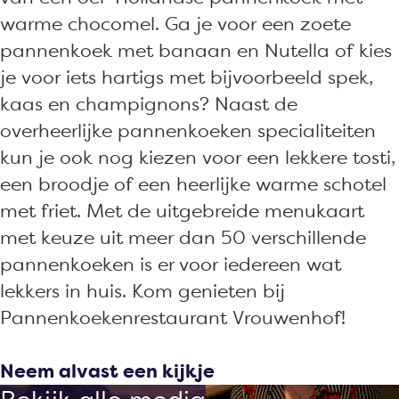
t
a
r
u
t
warme chocomel. Ga je voor een zoete
V
n
a
r
V
pannenkoek met banaan en Nutella of kies
r
t
n
a
r
je voor iets hartigs met bijvoorbeeld spek,
o
V
t
n
o
kaas en champignons? Naast de
u
r
V
t
u
overheerlijke pannenkoeken specialiteiten
w
o
r
V
w
kun je ook nog kiezen voor een lekkere tosti,
e
u
o
r
e
een broodje of een heerlijke warme schotel
n
w
u
o
n
met friet. Met de uitgebreide menukaart
h
e
w
u
h
met keuze uit meer dan 50 verschillende
o
n
e
w
o
pannenkoeken is er voor iedereen wat
f
h
n
e
f
lekkers in huis. Kom genieten bij
o
h
n
Pannenkoekenrestaurant Vrouwenhof!
f
o
h
f
o
Neem alvast een kijkje
f