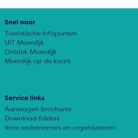
e
e
e
e
e
e
l
l
l
Snel naar
d
d
d
Toeristische infopunten
e
e
e
UIT Moerdijk
z
z
z
Ontdek Moerdijk
e
e
e
Moerdijk op de kaart
p
p
p
a
a
a
g
g
g
i
i
i
Service links
n
n
n
Aanvragen brochures
a
a
a
Download folders
o
o
o
Voor ondernemers en organisatoren
p
p
p