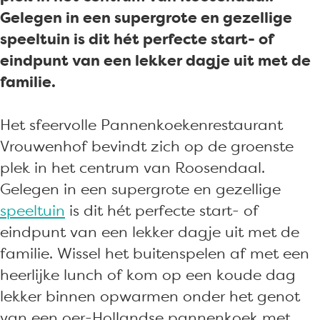
o
n
e
n
o
Gelegen in een supergrote en gezellige
e
k
n
e
e
speeltuin is dit hét perfecte start- of
k
o
k
n
k
eindpunt van een lekker dagje uit met de
e
e
o
k
e
familie.
n
k
e
o
n
-
e
k
e
-
Het sfeervolle Pannenkoekenrestaurant
r
n
e
k
r
Vrouwenhof bevindt zich op de groenste
e
-
n
e
e
plek in het centrum van Roosendaal.
s
r
-
n
s
Gelegen in een supergrote en gezellige
t
e
r
-
t
speeltuin
is dit hét perfecte start- of
a
s
e
r
a
eindpunt van een lekker dagje uit met de
u
t
s
e
u
familie. Wissel het buitenspelen af met een
r
a
t
s
r
heerlijke lunch of kom op een koude dag
a
u
a
t
a
lekker binnen opwarmen onder het genot
n
r
u
a
n
van een oer-Hollandse pannenkoek met