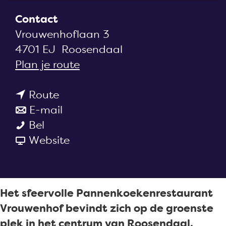
a
Contact
g
Vrouwenhoflaan 3
e
4701 EJ
Roosendaal
n
Plan je route
a
n
a
Route
a
n
r
E-mail
P
a
a
P
Bel
a
r
a
v
a
Website
n
P
r
a
n
n
a
P
n
n
e
n
a
P
e
Het sfeervolle Pannenkoekenrestaurant
n
n
n
a
n
Vrouwenhof bevindt zich op de groenste
k
e
n
n
k
plek in het centrum van Roosendaal.