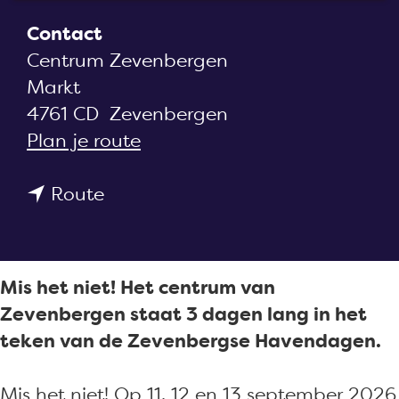
a
Contact
g
Centrum Zevenbergen
e
Markt
4761 CD
Zevenbergen
n
Plan je route
a
n
a
Route
a
r
a
Z
r
e
Mis het niet! Het centrum van
Z
v
Zevenbergen staat 3 dagen lang in het
e
e
teken van de Zevenbergse Havendagen.
v
n
e
b
Mis het niet! Op 11, 12 en 13 september 2026