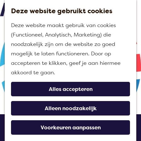
Deze website gebruikt cookies
M
G
Deze website maakt gebruik van cookies
e
a
(Functioneel, Analytisch, Marketing) die
n
n
noodzakelijk zijn om de website zo goed
u
a
mogelijk te laten functioneren. Door op
a
accepteren te klikken, geef je aan hiermee
r
akkoord te gaan.
d
e
Alles accepteren
h
o
Alleen noodzakelijk
m
Zevenbergse havendagen
e
Voorkeuren aanpassen
| Zondag | Kinderpret
p