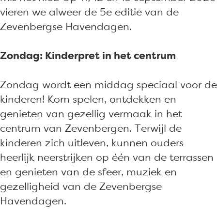
n
e
vieren we alweer de 5e editie van de
b
r
Zevenbergse Havendagen.
e
g
r
s
Zondag: Kinderpret in het centrum
g
e
s
h
Zondag wordt een middag speciaal voor de
e
a
kinderen! Kom spelen, ontdekken en
h
v
genieten van gezellig vermaak in het
a
e
centrum van Zevenbergen. Terwijl de
v
n
kinderen zich uitleven, kunnen ouders
e
d
heerlijk neerstrijken op één van de terrassen
n
a
en genieten van de sfeer, muziek en
d
g
gezelligheid van de Zevenbergse
a
e
Havendagen.
g
n