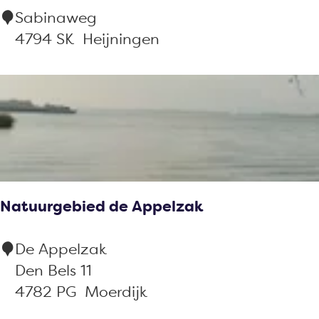
S
Sabinaweg
r
a
4794 SK
Heijningen
h
b
u
i
u
n
r
a
T
H
i
e
p
n
T
Natuurgebied de Appelzak
r
o
i
p
N
De Appelzak
c
S
a
Den Bels 11
a
a
t
4782 PG
Moerdijk
p
i
u
o