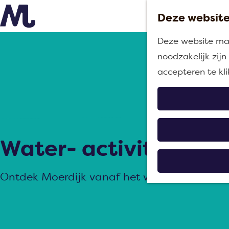
Deze website
G
Deze website maa
a
noodzakelijk zij
n
accepteren te kl
a
a
r
d
e
Water- activiteiten
h
o
Ontdek Moerdijk vanaf het water
m
e
p