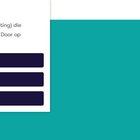
M
ting) die
e
 Door op
n
u