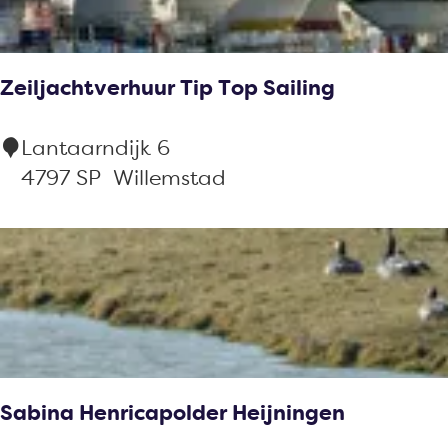
e
t
n
i
s
a
Zeiljachtverhuur Tip Top Sailing
t
A
Z
Lantaarndijk 6
n
e
4797 SP
Willemstad
n
i
a
l
j
a
c
h
t
Sabina Henricapolder Heijningen
v
e