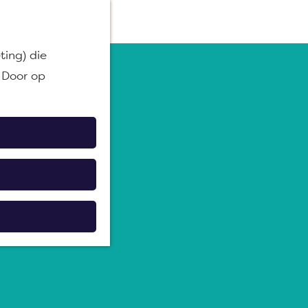
M
ting) die
e
 Door op
n
u