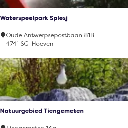
r
e
:
o
Waterspeelpark Splesj
p
:
W
Oude Antwerpsepostbaan 81B
a
4741 SG
Hoeven
t
e
r
s
p
e
e
Natuurgebied Tiengemeten
l
p
N
Tiengemeten 14a