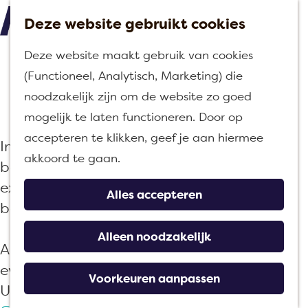
Deze website gebruikt cookies
M
G
Deze website maakt gebruik van cookies
e
a
Uitagenda
(Functioneel, Analytisch, Marketing) die
n
n
noodzakelijk zijn om de website zo goed
u
a
mogelijk te laten functioneren. Door op
a
accepteren te klikken, geef je aan hiermee
In de regio Moerdijk valt altijd wat te
r
akkoord te gaan.
beleven! Ontdek hier alle evenementen,
d
excursies en activiteiten tijdens jouw
e
Alles accepteren
bezoek.
h
o
Alleen noodzakelijk
Altijd op de hoogte blijven van de leukste
m
events in Moerdijk? Download nu gratis de
e
Voorkeuren aanpassen
UIT Moerdijk app via de
App Store
of
p