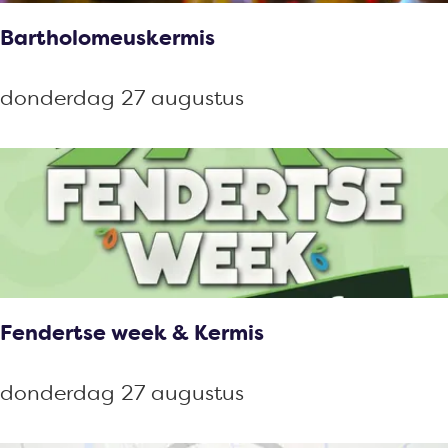
p
Bartholomeuskermis
:
B
donderdag 27 augustus
a
r
t
h
o
l
o
Fendertse week & Kermis
m
e
F
donderdag 27 augustus
u
e
s