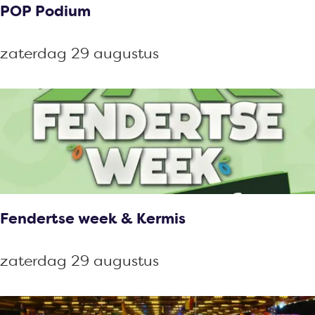
POP Podium
m
e
P
zaterdag 29 augustus
u
O
s
P
k
P
e
o
r
d
m
i
i
u
s
Fendertse week & Kermis
m
F
zaterdag 29 augustus
e
n