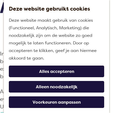
Deze website gebruikt cookies
M
G
Deze website maakt gebruik van cookies
e
a
Uitagenda
(Functioneel, Analytisch, Marketing) die
n
n
noodzakelijk zijn om de website zo goed
u
a
mogelijk te laten functioneren. Door op
a
accepteren te klikken, geef je aan hiermee
In de regio Moerdijk valt altijd wat te
r
akkoord te gaan.
beleven! Ontdek hier alle evenementen,
d
excursies en activiteiten tijdens jouw
e
Alles accepteren
bezoek.
h
o
Alleen noodzakelijk
Altijd op de hoogte blijven van de leukste
m
events in Moerdijk? Download nu gratis de
e
Voorkeuren aanpassen
UIT Moerdijk app via de
App Store
of
p