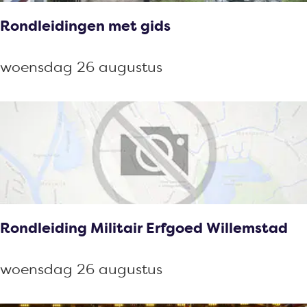
p
Rondleidingen met gids
:
R
woensdag 26 augustus
o
n
d
l
e
i
d
Rondleiding Militair Erfgoed Willemstad
i
n
R
woensdag 26 augustus
g
o
e