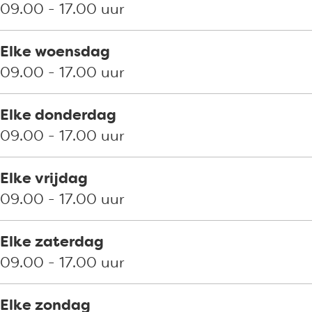
g
r
e
g
09.00 - 17.00 uur
r
A
r
r
o
g
A
o
Elke woensdag
r
g
09.00 - 17.00 uur
o
r
o
Elke donderdag
09.00 - 17.00 uur
Elke vrijdag
09.00 - 17.00 uur
Elke zaterdag
09.00 - 17.00 uur
Elke zondag