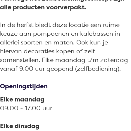
i
k
e
i
alle producten voorverpakt.
n
w
k
n
k
i
w
k
In de herfst biedt deze locatie een ruime
e
n
i
e
keuze aan pompoenen en kalebassen in
l
k
n
l
allerlei soorten en maten. Ook kun je
D
e
k
D
hiervan decoraties kopen of zelf
e
l
e
e
samenstellen. Elke maandag t/m zaterdag
n
D
l
n
vanaf 9.00 uur geopend (zelfbediening).
R
e
D
R
e
n
e
e
Openingstijden
i
R
n
i
j
e
R
j
Elke maandag
e
i
e
e
09.00 - 17.00 uur
r
j
i
r
A
e
j
A
Elke dinsdag