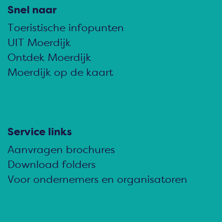
l
l
l
Snel naar
d
d
d
Toeristische infopunten
e
e
e
UIT Moerdijk
z
z
z
Ontdek Moerdijk
e
e
e
Moerdijk op de kaart
p
p
p
a
a
a
g
g
g
i
i
i
Service links
n
n
n
Aanvragen brochures
a
a
a
Download folders
o
o
o
Voor ondernemers en organisatoren
p
p
p
F
e
W
a
-
h