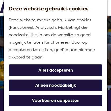
Deze website gebruikt cookies
M
G
Deze website maakt gebruik van cookies
e
a
(Functioneel, Analytisch, Marketing) die
n
n
noodzakelijk zijn om de website zo goed
u
a
mogelijk te laten functioneren. Door op
a
accepteren te klikken, geef je aan hiermee
r
akkoord te gaan.
d
e
Alles accepteren
h
o
Alleen noodzakelijk
m
Streekwinkel Den Reijer
e
Voorkeuren aanpassen
Agro
p