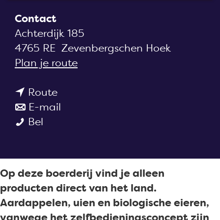
a
Contact
g
Achterdijk 185
e
4765 RE
Zevenbergschen Hoek
n
Plan je route
a
n
a
Route
a
n
r
E-mail
S
a
a
S
Bel
t
r
a
t
r
S
r
r
e
t
S
e
Op deze boerderij vind je alleen
e
r
t
e
producten direct van het land.
k
e
r
k
Aardappelen, uien en biologische eieren,
w
e
e
w
vanwege het zelfbedieningsconcept zijn