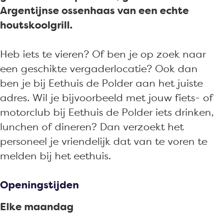
P
s
i
e
Argentijnse ossenhaas van een echte
o
d
s
P
houtskoolgrill.
l
e
d
o
d
P
e
l
Heb iets te vieren? Of ben je op zoek naar
e
o
P
d
een geschikte vergaderlocatie? Ook dan
r
l
o
e
ben je bij Eethuis de Polder aan het juiste
d
l
r
adres. Wil je bijvoorbeeld met jouw fiets- of
e
d
motorclub bij Eethuis de Polder iets drinken,
r
e
lunchen of dineren? Dan verzoekt het
r
personeel je vriendelijk dat van te voren te
melden bij het eethuis.
Openingstijden
Elke maandag