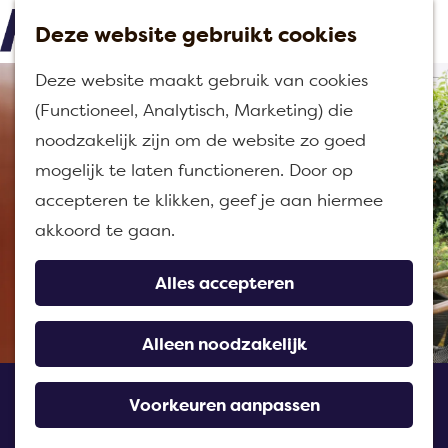
Deze website gebruikt cookies
M
G
Deze website maakt gebruik van cookies
e
a
(Functioneel, Analytisch, Marketing) die
n
n
noodzakelijk zijn om de website zo goed
u
a
mogelijk te laten functioneren. Door op
a
accepteren te klikken, geef je aan hiermee
r
akkoord te gaan.
d
e
Alles accepteren
h
o
Alleen noodzakelijk
m
Eethuis de Polder
e
Voorkeuren aanpassen
p