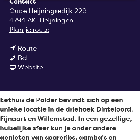
Contact
a
Oude Heijningsedijk 229
g
4794 AK
Heijningen
e
n
Plan je route
a
n
a
Route
E
a
r
Bel
e
a
v
E
Website
t
r
a
e
h
E
n
t
u
e
E
h
Eethuis de Polder bevindt zich op een
i
t
e
u
unieke locatie in de driehoek Dinteloord,
s
h
t
i
Fijnaart en Willemstad. In een gezellige,
d
u
h
s
huiselijke sfeer kun je onder andere
e
i
u
d
genieten van spareribs, gamba's en