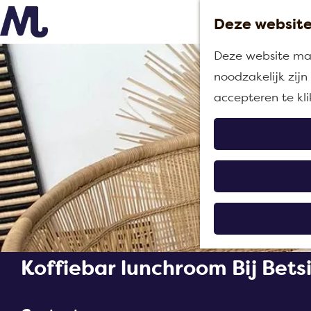
Deze website
G
Deze website maa
a
noodzakelijk zij
n
accepteren te kl
a
a
r
d
e
h
o
m
Koffiebar lunchroom Bij Bets
e
p