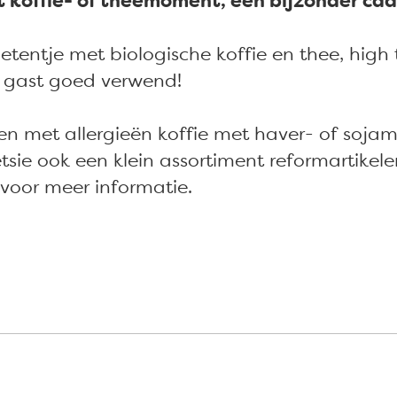
 koffie- of theemoment, een bijzonder cad
fietentje met biologische koffie en thee, high
s gast goed verwend!
en met allergieën koffie met haver- of soja
sie ook een klein assortiment reformartikelen
 voor meer informatie.