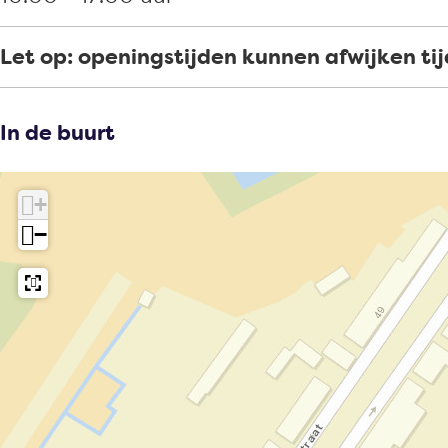
e
Let op: openingstijden kunnen afwijken ti
In de buurt
+
−