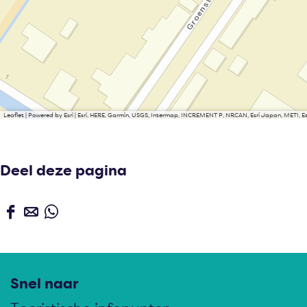
Leaflet
|
Powered by Esri | Esri, HERE, Garmin, USGS, Intermap, INCREMENT P, NRCAN, Esri Japan, METI, 
Deel deze pagina
D
D
D
e
e
e
e
e
e
l
l
l
Snel naar
d
d
d