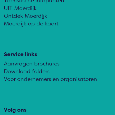
Toeristische infopunten
e
e
e
UIT Moerdijk
z
z
z
Ontdek Moerdijk
e
e
e
Moerdijk op de kaart
p
p
p
a
a
a
g
g
g
i
i
i
Service links
n
n
n
Aanvragen brochures
a
a
a
Download folders
o
o
o
Voor ondernemers en organisatoren
p
p
p
F
e
W
a
-
h
c
m
a
Volg ons
e
a
t