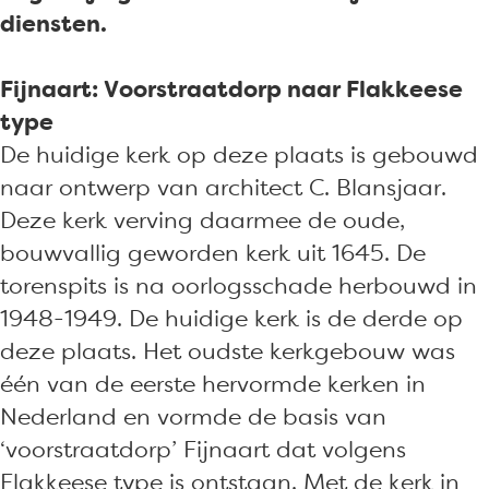
k
k
r
diensten.
e
e
k
r
r
F
Fijnaart: Voorstraatdorp naar Flakkeese
k
k
i
type
F
F
j
De huidige kerk op deze plaats is gebouwd
i
i
n
naar ontwerp van architect C. Blansjaar.
j
j
a
Deze kerk verving daarmee de oude,
n
n
a
bouwvallig geworden kerk uit 1645. De
a
a
r
torenspits is na oorlogsschade herbouwd in
a
a
t
1948-1949. De huidige kerk is de derde op
r
r
deze plaats. Het oudste kerkgebouw was
t
t
één van de eerste hervormde kerken in
Nederland en vormde de basis van
‘voorstraatdorp’ Fijnaart dat volgens
Flakkeese type is ontstaan. Met de kerk in