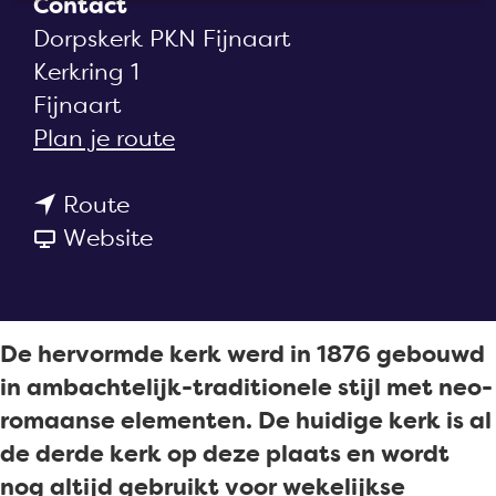
Contact
a
Dorpskerk PKN Fijnaart
g
Kerkring 1
e
Fijnaart
n
Plan je route
a
n
a
Route
a
v
r
Website
a
a
D
r
n
o
D
D
r
De hervormde kerk werd in 1876 gebouwd
o
o
p
in ambachtelijk-traditionele stijl met neo-
r
r
s
romaanse elementen. De huidige kerk is al
p
p
k
de derde kerk op deze plaats en wordt
s
s
e
nog altijd gebruikt voor wekelijkse