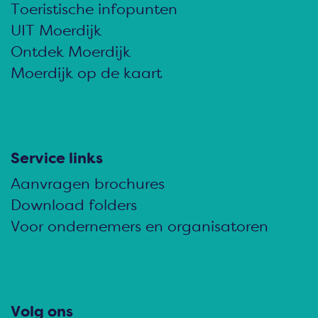
d
d
d
Toeristische infopunten
e
e
e
UIT Moerdijk
z
z
z
Ontdek Moerdijk
e
e
e
Moerdijk op de kaart
p
p
p
a
a
a
g
g
g
i
i
i
Service links
n
n
n
Aanvragen brochures
a
a
a
Download folders
o
o
o
Voor ondernemers en organisatoren
p
p
p
F
e
W
a
-
h
c
m
a
Volg ons