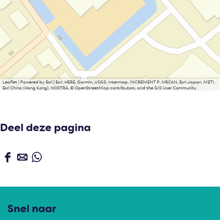
Leaflet
|
Powered by Esri | Esri, HERE, Garmin, USGS, Intermap, INCREMENT P, NRCAN, Esri Japan, METI,
Esri China (Hong Kong), NOSTRA, © OpenStreetMap contributors, and the GIS User Community
Deel deze pagina
D
D
D
e
e
e
e
e
e
l
l
l
Snel naar