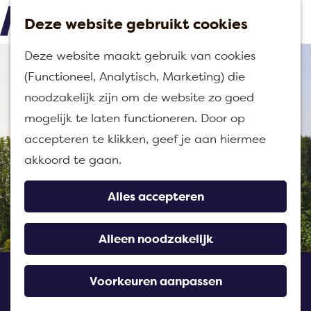
Deze website gebruikt cookies
M
G
Deze website maakt gebruik van cookies
e
a
(Functioneel, Analytisch, Marketing) die
n
n
noodzakelijk zijn om de website zo goed
u
a
mogelijk te laten functioneren. Door op
a
accepteren te klikken, geef je aan hiermee
r
akkoord te gaan.
d
e
Alles accepteren
h
o
Alleen noodzakelijk
m
Dorpskerk Fijnaart
e
Voorkeuren aanpassen
p