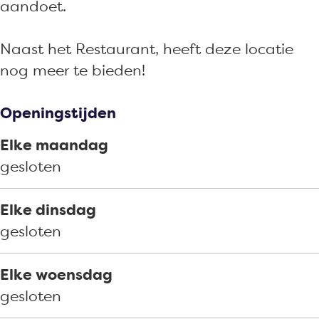
l
K
aandoet.
u
l
n
u
Naast het Restaurant, heeft deze locatie
d
n
nog meer te bieden!
e
d
r
e
Openingstijden
t
r
Elke maandag
t
gesloten
Elke dinsdag
gesloten
Elke woensdag
gesloten