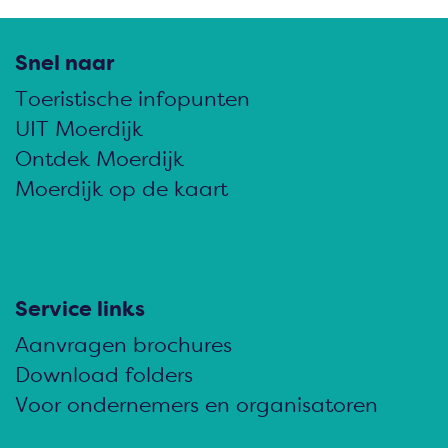
e
e
e
e
e
e
l
l
l
Snel naar
d
d
d
Toeristische infopunten
e
e
e
UIT Moerdijk
z
z
z
Ontdek Moerdijk
e
e
e
Moerdijk op de kaart
p
p
p
a
a
a
g
g
g
i
i
i
Service links
n
n
n
Aanvragen brochures
a
a
a
Download folders
o
o
o
Voor ondernemers en organisatoren
p
p
p