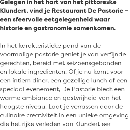
b
a
r
t
s
a
r
Gelegen in het hart van het pittoreske
o
g
i
o
t
s
i
Klundert, vind je Restaurant De Pastorie –
o
r
e
r
o
t
e
een sfeervolle eetgelegenheid waar
k
a
K
i
r
o
K
historie en gastronomie samenkomen.
D
m
l
e
i
r
l
e
D
u
K
e
i
u
In het karakteristieke pand van de
P
e
n
l
K
e
n
voormalige pastorie geniet je van verfijnde
a
P
d
u
l
K
d
gerechten, bereid met seizoensgebonden
s
a
e
n
u
l
e
en lokale ingrediënten. Of je nu komt voor
t
s
r
d
n
u
r
een intiem diner, een gezellige lunch of een
o
t
t
e
d
n
t
speciaal evenement, De Pastorie biedt een
r
o
r
e
d
warme ambiance en gastvrijheid van het
i
r
t
r
e
hoogste niveau. Laat je verrassen door de
e
i
t
r
culinaire creativiteit in een unieke omgeving
K
e
t
die het rijke verleden van Klundert eer