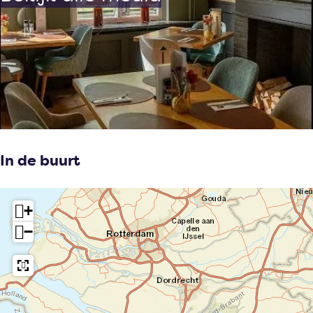
In de buurt
+
−