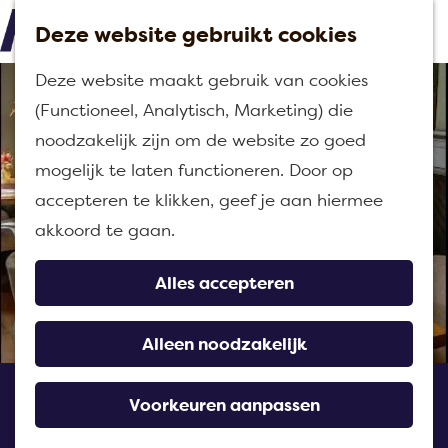
Deze website gebruikt cookies
M
G
Deze website maakt gebruik van cookies
e
a
(Functioneel, Analytisch, Marketing) die
n
n
noodzakelijk zijn om de website zo goed
u
a
mogelijk te laten functioneren. Door op
a
accepteren te klikken, geef je aan hiermee
r
akkoord te gaan.
d
e
Alles accepteren
h
o
Alleen noodzakelijk
m
De Pastorie Klundert
e
Voorkeuren aanpassen
p