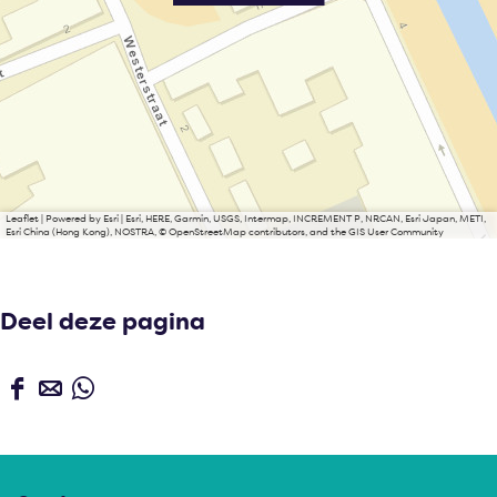
Leaflet
|
Powered by Esri | Esri, HERE, Garmin, USGS, Intermap, INCREMENT P, NRCAN, Esri Japan, METI,
Esri China (Hong Kong), NOSTRA, © OpenStreetMap contributors, and the GIS User Community
Deel deze pagina
D
D
D
e
e
e
e
e
e