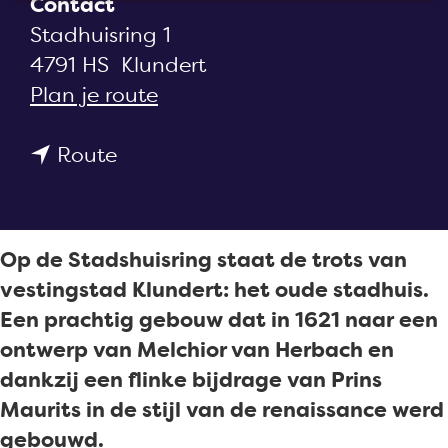
Contact
a
Stadhuisring 1
g
4791 HS
Klundert
e
n
Plan je route
a
n
a
Route
a
r
a
S
r
t
Op de Stadshuisring staat de trots van
S
a
vestingstad Klundert: het oude stadhuis.
t
d
Een prachtig gebouw dat in 1621 naar een
a
h
ontwerp van Melchior van Herbach en
d
u
dankzij een flinke bijdrage van Prins
h
i
Maurits in de stijl van de renaissance werd
u
s
gebouwd.