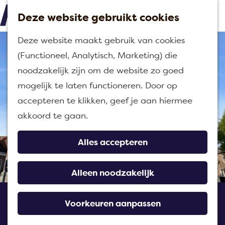
Deze website gebruikt cookies
M
G
Deze website maakt gebruik van cookies
e
a
(Functioneel, Analytisch, Marketing) die
n
n
noodzakelijk zijn om de website zo goed
u
a
mogelijk te laten functioneren. Door op
a
accepteren te klikken, geef je aan hiermee
r
akkoord te gaan.
d
e
Alles accepteren
h
o
Alleen noodzakelijk
m
Stadhuis Klundert
e
Voorkeuren aanpassen
p