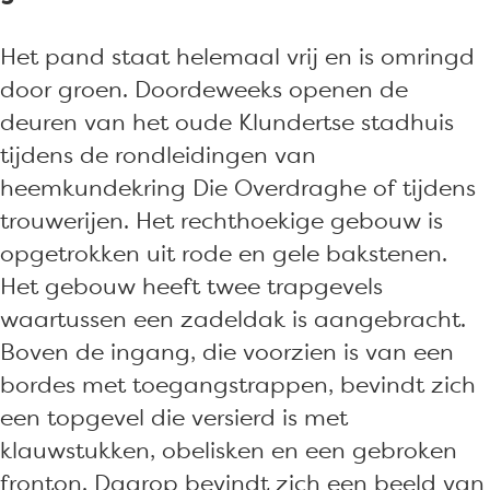
i
K
s
l
Het pand staat helemaal vrij en is omringd
K
u
door groen. Doordeweeks openen de
l
n
deuren van het oude Klundertse stadhuis
u
d
tijdens de rondleidingen van
n
e
heemkundekring Die Overdraghe of tijdens
d
r
trouwerijen. Het rechthoekige gebouw is
e
t
opgetrokken uit rode en gele bakstenen.
r
Het gebouw heeft twee trapgevels
t
waartussen een zadeldak is aangebracht.
Boven de ingang, die voorzien is van een
bordes met toegangstrappen, bevindt zich
een topgevel die versierd is met
klauwstukken, obelisken en een gebroken
fronton. Daarop bevindt zich een beeld van