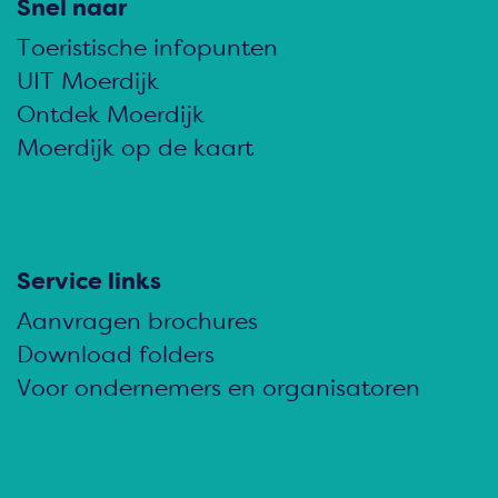
l
l
l
Snel naar
d
d
d
Toeristische infopunten
e
e
e
UIT Moerdijk
z
z
z
Ontdek Moerdijk
e
e
e
Moerdijk op de kaart
p
p
p
a
a
a
g
g
g
i
i
i
Service links
n
n
n
Aanvragen brochures
a
a
a
Download folders
o
o
o
Voor ondernemers en organisatoren
p
p
p
F
e
W
a
-
h