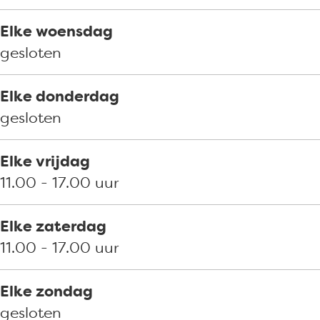
l
v
e
g
l
e
v
e
Elke woensdag
l
e
v
gesloten
l
e
l
Elke donderdag
gesloten
Elke vrijdag
11.00 - 17.00 uur
Elke zaterdag
11.00 - 17.00 uur
Elke zondag
gesloten