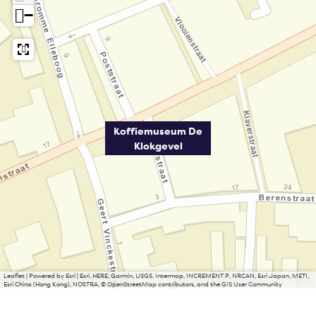
−
Koffiemuseum De
Klokgevel
Leaflet
|
Powered by Esri | Esri, HERE, Garmin, USGS, Intermap, INCREMENT P, NRCAN, Esri Japan, METI,
Esri China (Hong Kong), NOSTRA, © OpenStreetMap contributors, and the GIS User Community