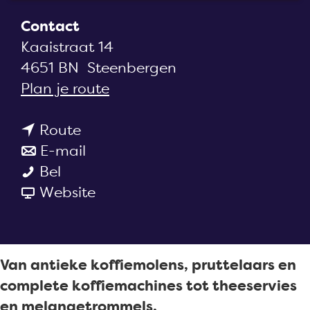
a
Contact
g
Kaaistraat 14
e
4651 BN
Steenbergen
n
Plan je route
a
n
a
Route
a
n
r
E-mail
K
a
a
K
Bel
o
r
a
v
o
Website
f
K
r
a
f
f
o
K
n
f
i
f
o
K
i
Van antieke koffiemolens, pruttelaars en
e
f
f
o
e
complete koffiemachines tot theeservies
m
i
f
f
m
en melangetrommels.