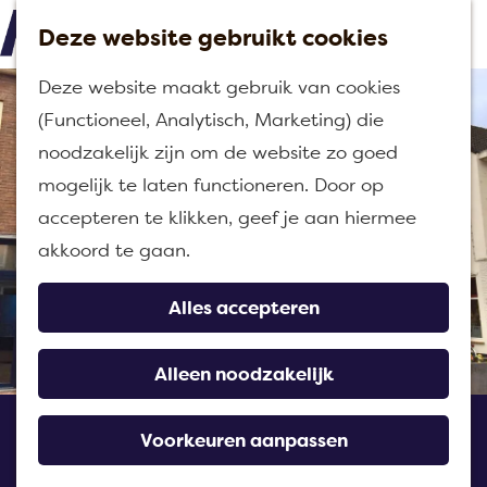
Deze website gebruikt cookies
M
G
Deze website maakt gebruik van cookies
e
a
(Functioneel, Analytisch, Marketing) die
n
n
noodzakelijk zijn om de website zo goed
u
a
mogelijk te laten functioneren. Door op
a
accepteren te klikken, geef je aan hiermee
r
akkoord te gaan.
d
e
Alles accepteren
h
o
Alleen noodzakelijk
m
Koffiemuseum De
e
Voorkeuren aanpassen
Klokgevel
p