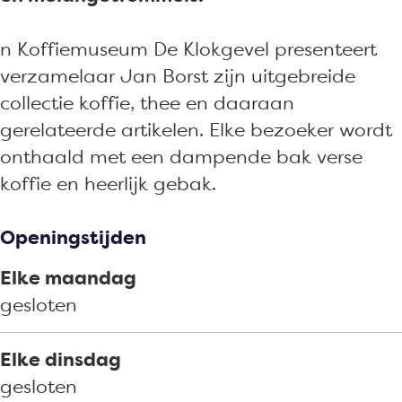
u
e
i
f
u
s
m
e
i
s
n Koffiemuseum De Klokgevel presenteert
e
u
m
e
e
verzamelaar Jan Borst zijn uitgebreide
u
s
u
m
u
collectie koffie, thee en daaraan
m
e
s
u
m
gerelateerde artikelen. Elke bezoeker wordt
D
u
e
s
D
onthaald met een dampende bak verse
e
m
u
e
e
koffie en heerlijk gebak.
K
D
m
u
K
l
e
D
m
l
Openingstijden
o
K
e
D
o
k
l
K
e
k
Elke maandag
g
o
l
K
g
gesloten
e
k
o
l
e
v
g
k
o
v
Elke dinsdag
e
e
g
k
e
gesloten