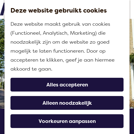
Deze website gebruikt cookies
M
G
Deze website maakt gebruik van cookies
e
a
(Functioneel, Analytisch, Marketing) die
n
n
noodzakelijk zijn om de website zo goed
u
a
mogelijk te laten functioneren. Door op
a
accepteren te klikken, geef je aan hiermee
r
akkoord te gaan.
d
e
Alles accepteren
h
o
Alleen noodzakelijk
m
Vino di Marie Willemstad
e
Voorkeuren aanpassen
p