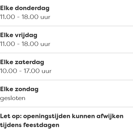
W
d
a
t
Elke donderdag
i
d
a
11.00 - 18.00 uur
l
d
l
Elke vrijdag
e
11.00 - 18.00 uur
m
s
Elke zaterdag
t
10.00 - 17.00 uur
a
d
Elke zondag
gesloten
Let op: openingstijden kunnen afwijken
tijdens feestdagen