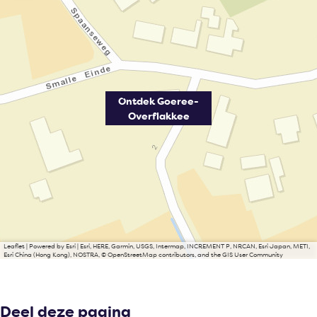
e
k
a
l
e
e
k
k
a
e
e
k
k
e
e
k
e
e
Ontdek Goeree-
e
Overflakkee
Leaflet
|
Powered by Esri | Esri, HERE, Garmin, USGS, Intermap, INCREMENT P, NRCAN, Esri Japan, METI,
Esri China (Hong Kong), NOSTRA, © OpenStreetMap contributors, and the GIS User Community
Deel deze pagina