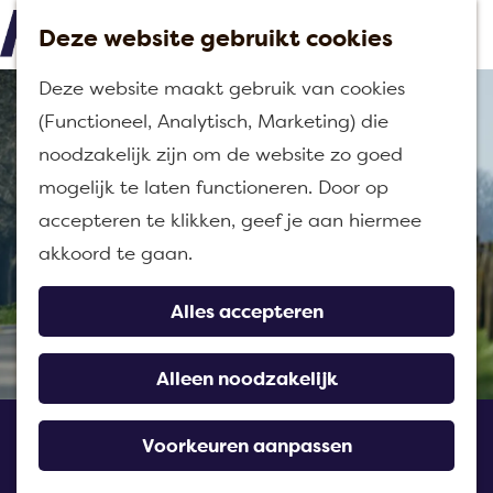
Deze website gebruikt cookies
M
G
Deze website maakt gebruik van cookies
e
a
(Functioneel, Analytisch, Marketing) die
n
n
noodzakelijk zijn om de website zo goed
u
a
mogelijk te laten functioneren. Door op
a
accepteren te klikken, geef je aan hiermee
r
akkoord te gaan.
d
e
Alles accepteren
h
o
Alleen noodzakelijk
m
Ontdek Goeree-
e
Voorkeuren aanpassen
Overflakkee
p