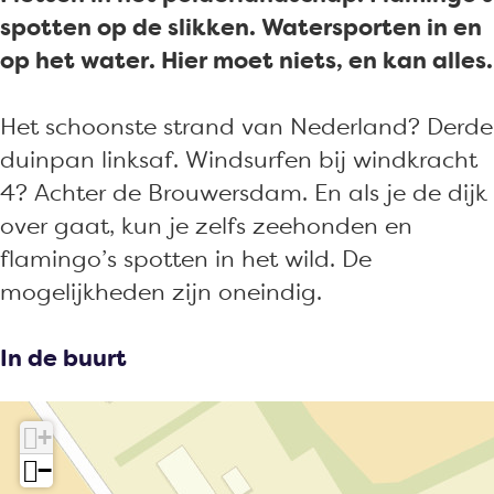
o
k
e
d
o
spotten op de slikken. Watersporten in en
e
G
k
e
e
op het water. Hier moet niets, en kan alles.
r
o
G
k
r
e
e
o
G
e
Het schoonste strand van Nederland? Derde
e
r
e
o
e
duinpan linksaf. Windsurfen bij windkracht
-
e
r
e
-
4? Achter de Brouwersdam. En als je de dijk
O
e
e
r
O
over gaat, kun je zelfs zeehonden en
v
-
e
e
v
flamingo’s spotten in het wild. De
e
O
-
e
e
mogelijkheden zijn oneindig.
r
v
O
-
r
f
e
v
O
f
In de buurt
l
r
e
v
l
a
f
r
e
a
+
k
l
f
r
k
−
k
a
l
f
k