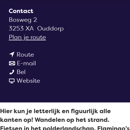
a
Contact
g
Bosweg 2
e
3253 XA
Ouddorp
n
Plan je route
a
n
a
Route
a
n
r
E-mail
O
a
a
O
Bel
n
r
a
v
n
Website
t
O
r
a
t
d
n
O
n
d
e
t
n
O
e
Hier kun je letterlijk en figuurlijk alle
k
d
t
n
k
kanten op! Wandelen op het strand.
G
e
d
t
G
Fietsen in het polderlandschap. Flamingo’s