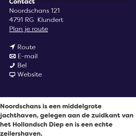
Contact
a
Noordschans 121
g
4791 RG
Klundert
e
n
Plan je route
a
n
a
Route
a
n
r
E-mail
J
a
a
J
Bel
a
r
a
v
a
Website
c
J
r
a
c
h
a
J
n
h
t
c
a
J
t
Noordschans is een middelgrote
h
h
c
a
h
jachthaven, gelegen aan de zuidkant van
a
t
h
c
a
het Hollandsch Diep en is een echte
v
h
t
h
v
zeilershaven.