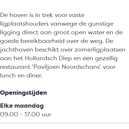
e
a
h
t
e
n
v
a
h
n
De haven is in trek voor vaste
N
e
v
a
N
ligplaatshouders vanwege de gunstige
o
n
e
v
o
ligging direct aan groot open water en de
o
N
n
e
o
goede bereikbaarheid over de weg. De
r
o
N
n
r
jachthaven beschikt over zomerligplaatsen
d
o
o
N
d
aan het Hollandsch Diep en een gezellig
s
r
o
o
s
restaurant 'Paviljoen Noordschans' voor
c
d
r
o
c
lunch en diner.
h
s
d
r
h
a
c
s
d
a
Openingstijden
n
h
c
s
n
s
a
h
c
s
Elke maandag
n
a
h
09.00 - 17.00 uur
s
n
a