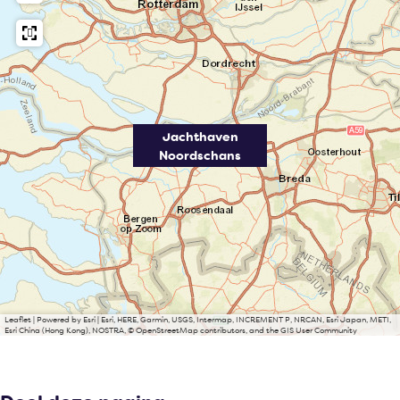
Jachthaven
Noordschans
Leaflet
|
Powered by Esri | Esri, HERE, Garmin, USGS, Intermap, INCREMENT P, NRCAN, Esri Japan, METI,
Esri China (Hong Kong), NOSTRA, © OpenStreetMap contributors, and the GIS User Community