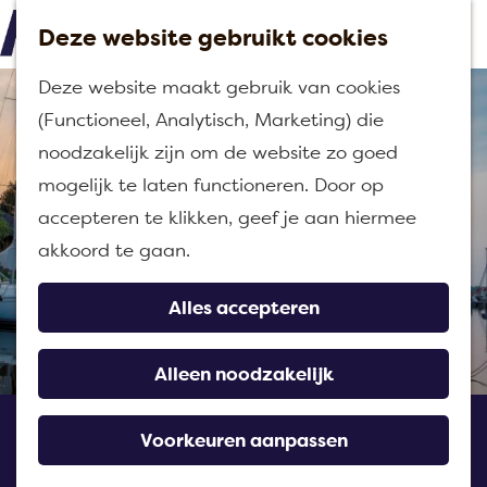
Deze website gebruikt cookies
M
G
Deze website maakt gebruik van cookies
e
a
(Functioneel, Analytisch, Marketing) die
n
n
noodzakelijk zijn om de website zo goed
u
a
mogelijk te laten functioneren. Door op
a
accepteren te klikken, geef je aan hiermee
r
akkoord te gaan.
d
e
Alles accepteren
h
o
Alleen noodzakelijk
m
Jachthaven Noordschans
e
Voorkeuren aanpassen
p