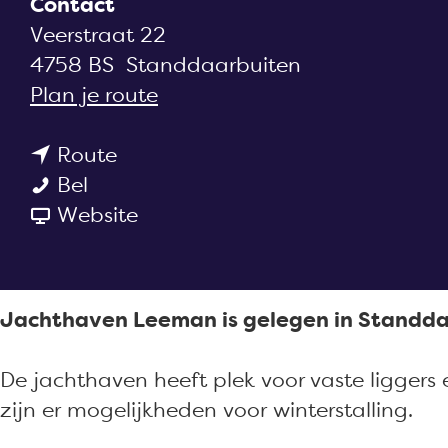
Contact
a
Veerstraat 22
g
4758 BS
Standdaarbuiten
e
n
Plan je route
a
n
a
Route
J
a
r
Bel
a
a
v
J
Website
c
r
a
a
h
J
n
c
t
a
J
h
Jachthaven Leeman is gelegen in Standdaa
h
c
a
t
a
h
c
h
De jachthaven heeft plek voor vaste ligger
v
t
h
a
zijn er mogelijkheden voor winterstalling.
e
h
t
v