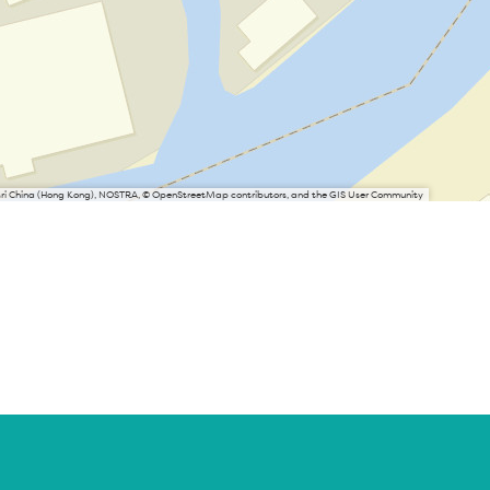
Esri China (Hong Kong), NOSTRA, © OpenStreetMap contributors, and the GIS User Community