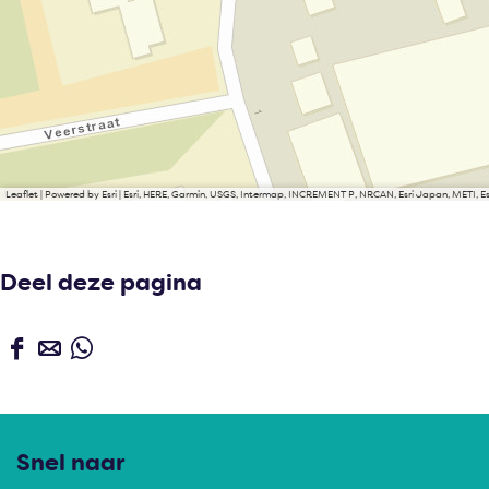
Leaflet
|
Powered by Esri | Esri, HERE, Garmin, USGS, Intermap, INCREMENT P, NRCAN, Esri Japan, METI, 
Deel deze pagina
D
D
D
e
e
e
e
e
e
l
l
l
Snel naar