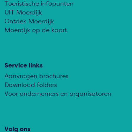
d
d
d
Toeristische infopunten
e
e
e
UIT Moerdijk
z
z
z
Ontdek Moerdijk
e
e
e
Moerdijk op de kaart
p
p
p
a
a
a
g
g
g
i
i
i
Service links
n
n
n
Aanvragen brochures
a
a
a
Download folders
o
o
o
Voor ondernemers en organisatoren
p
p
p
F
e
W
a
-
h
c
m
a
Volg ons