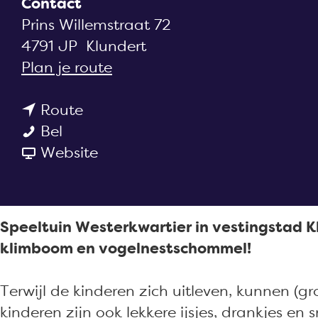
Contact
a
Prins Willemstraat 72
g
4791 JP
Klundert
e
n
Plan je route
a
n
a
Route
S
a
r
Bel
p
a
v
S
Website
e
r
a
p
e
S
n
e
l
p
S
e
Speeltuin Westerkwartier in vestingstad K
t
e
p
l
klimboom en vogelnestschommel!
u
e
e
t
i
l
e
u
Terwijl de kinderen zich uitleven, kunnen (g
n
t
l
i
kinderen zijn ook lekkere ijsjes, drankjes en 