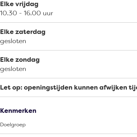
e
i
Elke vrijdag
r
e
10.30 - 16.00 uur
r
Elke zaterdag
gesloten
Elke zondag
gesloten
Let op: openingstijden kunnen afwijken ti
Kenmerken
Doelgroep