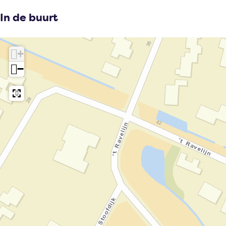
In de buurt
+
−