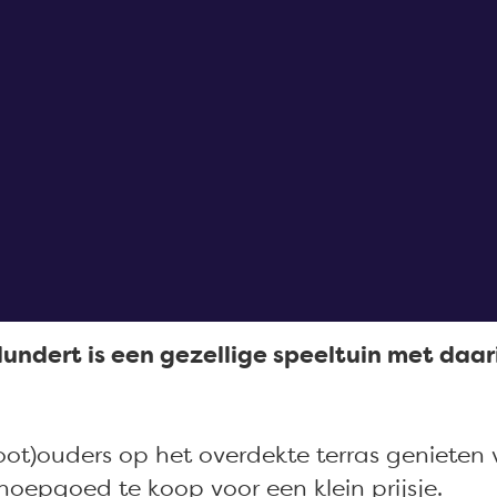
lundert is een gezellige speeltuin met da
root)ouders op het overdekte terras genieten 
snoepgoed te koop voor een klein prijsje.