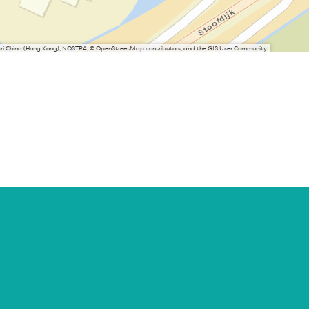
Esri China (Hong Kong), NOSTRA, © OpenStreetMap contributors, and the GIS User Community