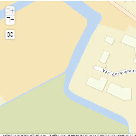
+
−
Leaflet
|
Powered by Esri | Esri, HERE, Garmin, USGS, Intermap, INCREMENT P, NRCAN, Esri Japan, METI, 