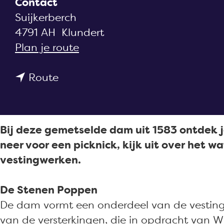
Contact
a
Suijkerberch
g
4791 AH
Klundert
e
n
Plan je route
a
n
a
Route
a
r
a
S
r
t
Bij deze gemetselde dam uit 1583 ontdek je 
S
e
neer voor een picknick, kijk uit over het
t
n
vestingwerken.
e
e
n
n
De Stenen Poppen
e
P
De dam vormt een onderdeel van de vestingw
n
o
van de versterkingen, die in opdracht van