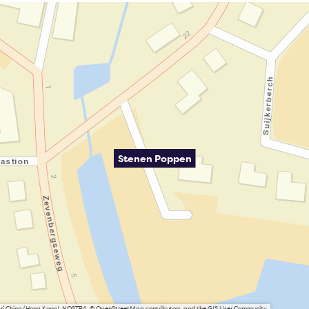
Stenen Poppen
Esri China (Hong Kong), NOSTRA, © OpenStreetMap contributors, and the GIS User Community