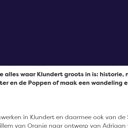
alles waar Klundert groots in is: historie, 
 water en de Poppen of maak een wandeling 
erken in Klundert en daarmee ook van de Ste
 Willem van Oranje naar ontwerp van Adriaa