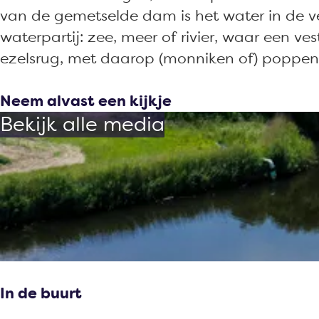
P
p
van de gemetselde dam is het water in de v
o
p
waterpartij: zee, meer of rivier, waar een 
p
e
ezelsrug, met daarop (monniken of) poppen
p
n
e
Neem alvast een kijkje
n
Bekijk alle media
In de buurt