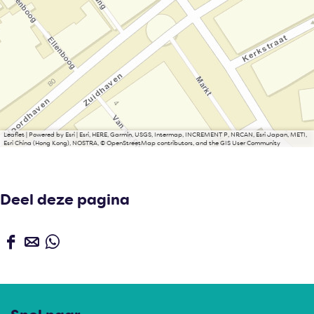
Leaflet
|
Powered by Esri | Esri, HERE, Garmin, USGS, Intermap, INCREMENT P, NRCAN, Esri Japan, METI,
Esri China (Hong Kong), NOSTRA, © OpenStreetMap contributors, and the GIS User Community
Deel deze pagina
D
D
D
e
e
e
e
e
e