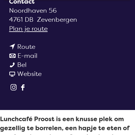
Contact
a
Noordhaven 56
g
4761 DB
Zevenbergen
e
n
Plan je route
a
n
a
Route
a
n
r
E-mail
L
a
a
L
Bel
u
r
a
v
u
Website
n
L
r
a
n
I
F
c
u
L
n
c
n
a
h
n
u
L
h
s
c
c
c
n
u
c
t
e
a
h
c
n
a
Lunchcafé Proost is een knusse plek om
a
b
f
c
h
c
f
gezellig te borrelen, een hapje te eten of