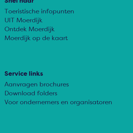
l
l
l
Snel naar
d
d
d
Toeristische infopunten
e
e
e
UIT Moerdijk
z
z
z
Ontdek Moerdijk
e
e
e
Moerdijk op de kaart
p
p
p
a
a
a
g
g
g
i
i
i
Service links
n
n
n
Aanvragen brochures
a
a
a
Download folders
o
o
o
Voor ondernemers en organisatoren
p
p
p
F
e
W
a
-
h