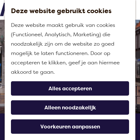
Deze website gebruikt cookies
M
G
Deze website maakt gebruik van cookies
e
a
(Functioneel, Analytisch, Marketing) die
n
n
noodzakelijk zijn om de website zo goed
u
a
mogelijk te laten functioneren. Door op
a
accepteren te klikken, geef je aan hiermee
r
akkoord te gaan.
d
e
Alles accepteren
h
o
Alleen noodzakelijk
m
Lunchcafé Proost
e
Voorkeuren aanpassen
p