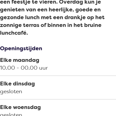
g
o
é
a
c
h
é
een feestje te vieren. Overdag kun je
r
o
P
f
a
c
P
genieten van een heerlijke, goede en
a
k
r
é
f
a
r
gezonde lunch met een drankje op het
m
L
o
P
é
f
o
zonnige terras of binnen in het bruine
L
u
o
r
P
é
o
lunchcafé.
u
n
s
o
r
P
s
n
c
t
o
o
r
t
Openingstijden
c
h
s
o
o
Elke maandag
h
c
t
s
o
10.00 - 00.00 uur
c
a
t
s
a
f
t
Elke dinsdag
f
é
gesloten
é
P
P
r
Elke woensdag
r
o
gesloten