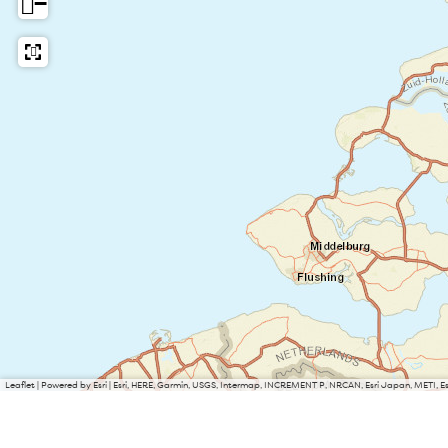
−
Leaflet
|
Powered by Esri | Esri, HERE, Garmin, USGS, Intermap, INCREMENT P, NRCAN, Esri Japan, METI, 