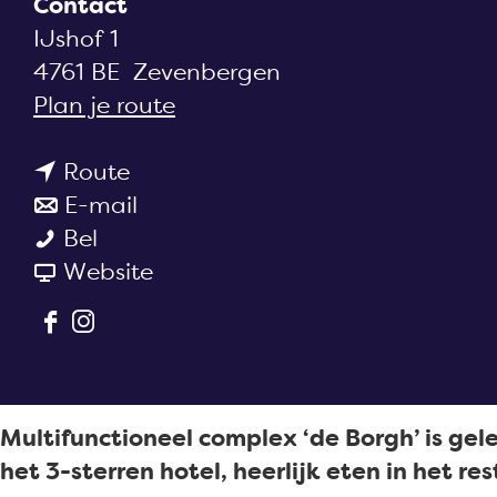
Contact
a
IJshof 1
g
4761 BE
Zevenbergen
e
n
Plan je route
a
n
a
Route
a
n
r
E-mail
H
a
a
H
Bel
o
r
a
v
o
Website
t
H
r
a
t
F
I
e
o
H
n
e
a
n
l
t
o
H
l
c
s
-
e
t
o
-
e
t
r
l
e
t
r
Multifunctioneel complex ‘de Borgh’ is ge
b
a
e
-
l
e
e
het 3-sterren hotel, heerlijk eten in het r