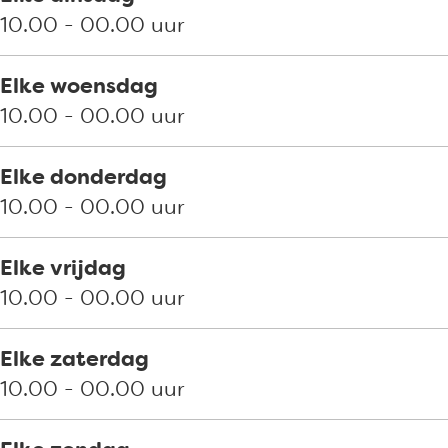
r
u
g
r
o
10.00 - 00.00 uur
a
r
h
g
r
n
a
h
g
Elke woensdag
t
n
h
10.00 - 00.00 uur
D
t
e
D
Elke donderdag
B
e
10.00 - 00.00 uur
o
B
r
o
Elke vrijdag
g
r
10.00 - 00.00 uur
h
g
h
Elke zaterdag
10.00 - 00.00 uur