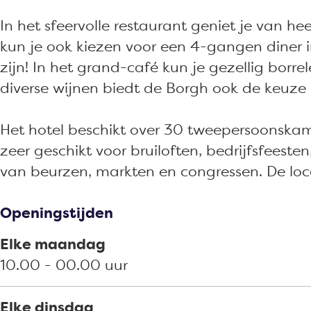
o
g
s
r
-
l
s
o
r
t
e
r
-
t
In het sfeervolle restaurant geniet je van h
k
a
a
s
e
r
a
kun je ook kiezen voor een 4-gangen diner i
H
m
u
t
s
e
u
zijn! In het grand-café kun je gezellig borr
o
H
r
a
t
s
r
diverse wijnen biedt de Borgh ook de keuze u
t
o
a
u
a
t
a
e
t
n
r
u
a
n
Het hotel beschikt over 30 tweepersoonskame
l
e
t
a
r
u
t
zeer geschikt voor bruiloften, bedrijfsfeeste
-
l
D
n
a
r
D
van beurzen, markten en congressen. De locat
r
-
e
t
n
a
e
e
r
B
D
t
n
B
Openingstijden
s
e
o
e
D
t
o
Elke maandag
t
s
r
B
e
D
r
10.00 - 00.00 uur
a
t
g
o
B
e
g
u
a
h
r
o
B
h
Elke dinsdag