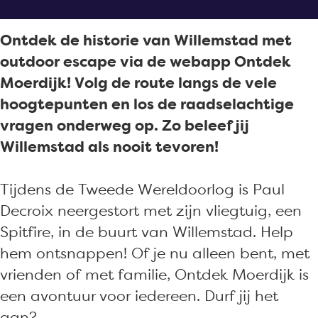
d
t
t
k
e
d
d
M
Ontdek de historie van Willemstad met
k
e
e
o
outdoor escape via de webapp Ontdek
M
k
k
e
Moerdijk! Volg de route langs de vele
o
M
M
r
hoogtepunten en los de raadselachtige
e
o
o
d
vragen onderweg op. Zo beleef jij
r
e
e
i
Willemstad als nooit tevoren!
d
r
r
j
i
d
d
k
Tijdens de Tweede Wereldoorlog is Paul
j
i
i
e
Decroix neergestort met zijn vliegtuig, een
k
j
j
s
Spitfire, in de buurt van Willemstad. Help
e
k
k
c
hem ontsnappen! Of je nu alleen bent, met
s
e
e
a
vrienden of met familie, Ontdek Moerdijk is
c
s
s
p
een avontuur voor iedereen. Durf jij het
a
c
c
e
aan?