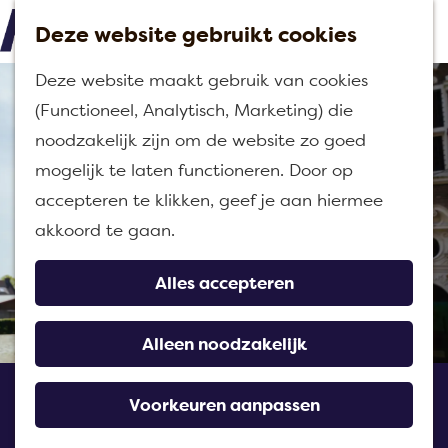
Deze website gebruikt cookies
M
G
Deze website maakt gebruik van cookies
e
a
(Functioneel, Analytisch, Marketing) die
n
n
noodzakelijk zijn om de website zo goed
u
a
mogelijk te laten functioneren. Door op
a
accepteren te klikken, geef je aan hiermee
r
akkoord te gaan.
d
e
Alles accepteren
h
o
Alleen noodzakelijk
m
Ontdek Moerdijk escape
e
Voorkeuren aanpassen
Willemstad
p