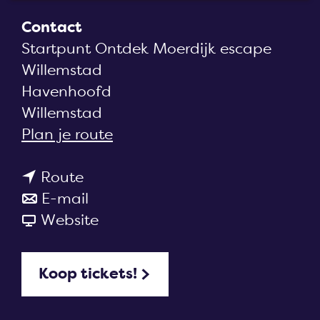
a
Contact
g
Startpunt Ontdek Moerdijk escape
e
Willemstad
Havenhoofd
Willemstad
n
Plan je route
a
n
a
Route
a
n
r
E-mail
a
a
v
O
Website
r
a
a
n
O
r
n
t
Koop tickets!
n
O
O
d
t
n
n
e