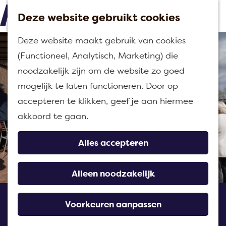
Deze website gebruikt cookies
M
G
Deze website maakt gebruik van cookies
e
a
(Functioneel, Analytisch, Marketing) die
n
n
noodzakelijk zijn om de website zo goed
u
a
mogelijk te laten functioneren. Door op
a
accepteren te klikken, geef je aan hiermee
r
akkoord te gaan.
d
e
Alles accepteren
h
o
Alleen noodzakelijk
m
Suikerdepot
e
Voorkeuren aanpassen
Standdaarbuiten
p