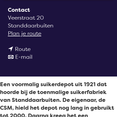
a
Contact
g
Veerstraat 20
e
Standdaarbuiten
n
Plan je route
a
n
a
Route
a
n
r
E-mail
a
a
S
r
a
u
S
r
i
Een voormalig suikerdepot uit 1921 dat
u
S
k
hoorde bij de toenmalige suikerfabriek
i
u
e
van Standdaarbuiten. De eigenaar, de
k
i
r
CSM, hield het depot nog lang in gebruikt
e
k
d
tot 2000. Daarna kreeg het een