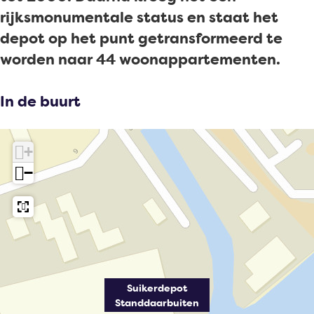
r
e
e
rijksmonumentale status en staat het
d
r
p
depot op het punt getransformeerd te
e
d
o
worden naar 44 woonappartementen.
p
e
t
o
p
S
In de buurt
t
o
t
S
t
a
+
t
S
n
−
a
t
d
n
a
d
d
n
a
d
d
a
a
d
r
a
a
b
Suikerdepot
r
a
u
Standdaarbuiten