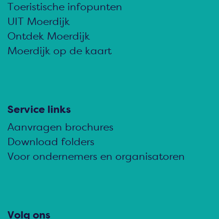
d
d
d
Toeristische infopunten
e
e
e
UIT Moerdijk
z
z
z
Ontdek Moerdijk
e
e
e
Moerdijk op de kaart
p
p
p
a
a
a
g
g
g
i
i
i
Service links
n
n
n
Aanvragen brochures
a
a
a
Download folders
o
o
o
Voor ondernemers en organisatoren
p
p
p
F
e
W
a
-
h
c
m
a
Volg ons