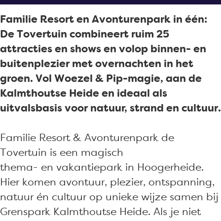
o
u
r
e
v
u
o
i
t
r
e
i
Familie Resort en Avonturenpark in één:
k
n
u
t
r
n
De Tovertuin combineert ruim 25
D
i
u
t
attracties en shows en volop binnen- en
e
n
i
u
buitenplezier met overnachten in het
T
n
i
groen. Vol Woezel & Pip-magie, aan de
o
n
Kalmthoutse Heide en ideaal als
v
uitvalsbasis voor natuur, strand en cultuur.
e
r
Familie Resort & Avonturenpark de
t
Tovertuin is een magisch
u
thema- en vakantiepark in Hoogerheide.
i
Hier komen avontuur, plezier, ontspanning,
n
natuur én cultuur op unieke wijze samen bij
Grenspark Kalmthoutse Heide. Als je niet