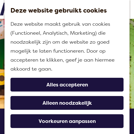
Deze website gebruikt cookies
M
G
Deze website maakt gebruik van cookies
e
a
(Functioneel, Analytisch, Marketing) die
n
n
noodzakelijk zijn om de website zo goed
u
a
mogelijk te laten functioneren. Door op
a
accepteren te klikken, geef je aan hiermee
r
akkoord te gaan.
d
e
Alles accepteren
h
o
Alleen noodzakelijk
m
De Tovertuin
e
Voorkeuren aanpassen
p