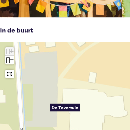
In de buurt
+
−
De Tovertuin