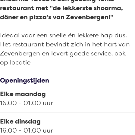
a
m
r
Y
restaurant met "de lekkerste shoarma,
v
a
m
a
döner en pizza's van Zevenbergen!"
u
Y
a
v
z
a
Y
u
Ideaal voor een snelle én lekkere hap dus.
Z
v
a
z
Het restaurant bevindt zich in het hart van
e
u
v
Z
Zevenbergen en levert goede service, ook
v
z
u
e
op locatie
e
Z
z
v
n
e
Z
e
Openingstijden
b
v
e
n
e
e
v
b
Elke maandag
r
n
e
e
16.00 - 01.00 uur
g
b
n
r
e
e
b
g
Elke dinsdag
n
r
e
e
16.00 - 01.00 uur