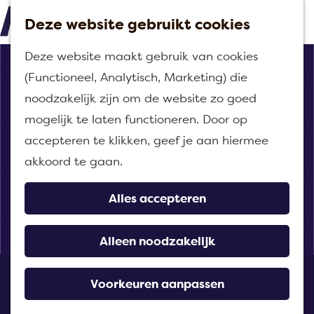
Deze website gebruikt cookies
M
G
Deze website maakt gebruik van cookies
e
a
(Functioneel, Analytisch, Marketing) die
n
n
noodzakelijk zijn om de website zo goed
u
a
mogelijk te laten functioneren. Door op
a
accepteren te klikken, geef je aan hiermee
r
akkoord te gaan.
d
e
Alles accepteren
h
o
Alleen noodzakelijk
m
Shoarma Yavuz
e
Voorkeuren aanpassen
Zevenbergen
p