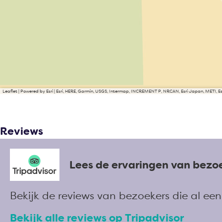
Leaflet
|
Powered by Esri | Esri, HERE, Garmin, USGS, Intermap, INCREMENT P, NRCAN, Esri Japan, METI, 
Reviews
Lees de ervaringen van bezo
Bekijk de reviews van bezoekers die al e
Bekijk alle reviews op Tripadvisor