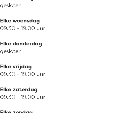
p
r
n
gesloten
e
p
b
n
e
e
Elke woensdag
b
n
r
09.30 - 19.00 uur
e
b
g
r
e
Elke donderdag
g
r
gesloten
g
Elke vrijdag
09.30 - 19.00 uur
Elke zaterdag
09.30 - 19.00 uur
Elke zondag