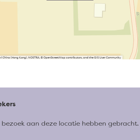
Esri China (Hong Kong), NOSTRA, © OpenStreetMap contributors, and the GIS User Community
ekers
en bezoek aan deze locatie hebben gebracht.