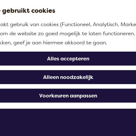
 gebruikt cookies
kt gebruik van cookies (Functioneel, Analytisch, Marke
nberg
n om de website zo goed mogelijk te laten functioneren.
ikken, geef je aan hiermee akkoord te gaan.
Alles accepteren
Alleen noodzakelijk
Voorkeuren aanpassen