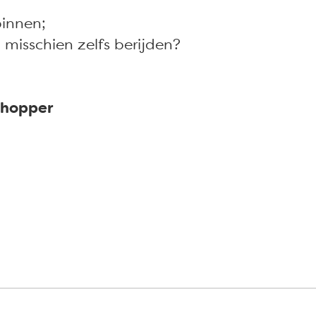
binnen;
misschien zelfs berijden?
chopper