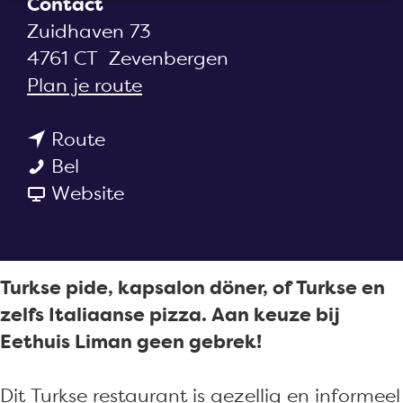
Contact
a
Zuidhaven 73
g
4761 CT
Zevenbergen
e
n
Plan je route
a
n
a
Route
E
a
r
Bel
e
a
v
E
Website
t
r
a
e
h
E
n
t
u
e
E
h
Turkse pide, kapsalon döner, of Turkse en
i
t
e
u
zelfs Italiaanse pizza. Aan keuze bij
s
h
t
i
Eethuis Liman geen gebrek!
L
u
h
s
i
i
u
L
Dit Turkse restaurant is gezellig en informeel