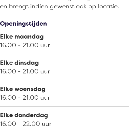
m
s
i
i
en brengt indien gewenst ook op locatie.
a
L
s
m
n
i
L
a
Openingstijden
m
i
n
a
m
Elke maandag
n
a
16.00 - 21.00 uur
n
Elke dinsdag
16.00 - 21.00 uur
Elke woensdag
16.00 - 21.00 uur
Elke donderdag
16.00 - 22.00 uur