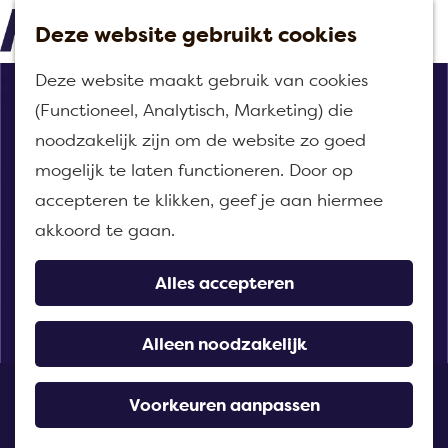
Deze website gebruikt cookies
M
G
Deze website maakt gebruik van cookies
e
a
(Functioneel, Analytisch, Marketing) die
n
n
noodzakelijk zijn om de website zo goed
u
a
mogelijk te laten functioneren. Door op
a
accepteren te klikken, geef je aan hiermee
r
akkoord te gaan.
d
e
Alles accepteren
h
o
Alleen noodzakelijk
m
Eethuis Liman
e
Voorkeuren aanpassen
p