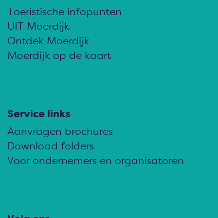
d
d
d
Toeristische infopunten
e
e
e
UIT Moerdijk
z
z
z
Ontdek Moerdijk
e
e
e
Moerdijk op de kaart
p
p
p
a
a
a
g
g
g
i
i
i
Service links
n
n
n
Aanvragen brochures
a
a
a
Download folders
o
o
o
Voor ondernemers en organisatoren
p
p
p
F
e
W
a
-
h
c
m
a