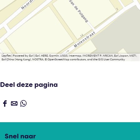
Leaflet
|
Powered by Esri | Esri, HERE, Garmin, USGS, Intermap, INCREMENT P, NRCAN, Esri Japan, METI,
Esri China (Hong Kong), NOSTRA, © OpenStreetMap contributors, and the GIS User Community
Deel deze pagina
D
D
D
e
e
e
e
e
e
l
l
l
Snel naar