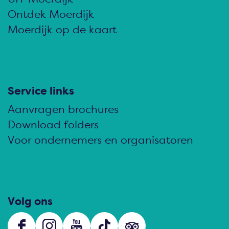
z
z
z
Ontdek Moerdijk
e
e
e
Moerdijk op de kaart
p
p
p
a
a
a
g
g
g
i
i
i
Service links
n
n
n
Aanvragen brochures
a
a
a
Download folders
o
o
o
Voor ondernemers en organisatoren
p
p
p
F
e
W
a
-
h
c
m
a
Volg ons
e
a
t
b
i
s