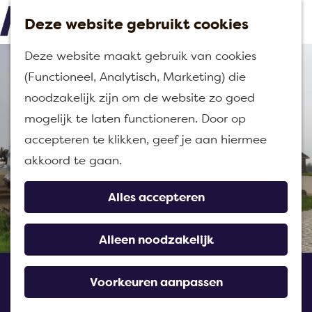
Deze website gebruikt cookies
M
G
Deze website maakt gebruik van cookies
e
a
(Functioneel, Analytisch, Marketing) die
n
n
noodzakelijk zijn om de website zo goed
u
a
mogelijk te laten functioneren. Door op
a
accepteren te klikken, geef je aan hiermee
r
akkoord te gaan.
d
e
Alles accepteren
h
o
Alleen noodzakelijk
m
Boerderijwinkel AWF
e
Voorkeuren aanpassen
Landbouw en Diervoeders
p