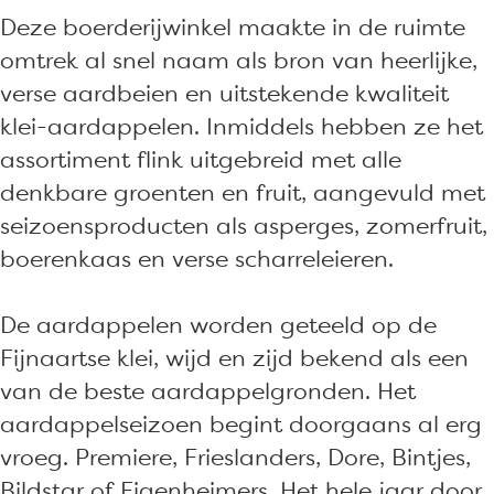
e
d
d
i
Deze boerderijwinkel maakte in de ruimte
r
e
e
j
omtrek al snel naam als bron van heerlijke,
i
r
r
w
verse aardbeien en uitstekende kwaliteit
j
i
i
i
klei-aardappelen. Inmiddels hebben ze het
w
j
j
n
assortiment flink uitgebreid met alle
i
w
w
k
denkbare groenten en fruit, aangevuld met
n
i
i
e
seizoensproducten als asperges, zomerfruit,
k
n
n
l
boerenkaas en verse scharreleieren.
e
k
k
A
l
e
e
W
De aardappelen worden geteeld op de
A
l
l
F
Fijnaartse klei, wijd en zijd bekend als een
W
A
A
L
van de beste aardappelgronden. Het
F
W
W
a
aardappelseizoen begint doorgaans al erg
L
F
F
n
vroeg. Premiere, Frieslanders, Dore, Bintjes,
a
L
L
d
Bildstar of Eigenheimers. Het hele jaar door