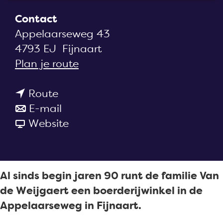
a
Contact
g
Appelaarseweg 43
e
4793 EJ
Fijnaart
n
Plan je route
a
n
a
Route
a
n
r
E-mail
a
a
v
B
Website
r
a
a
o
B
r
n
e
o
B
B
r
Al sinds begin jaren 90 runt de familie Van
e
o
o
d
de Weijgaert een boerderijwinkel in de
r
e
e
e
Appelaarseweg in Fijnaart.
d
r
r
r