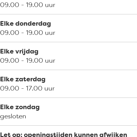
d
e
e
r
09.00 - 19.00 uur
e
d
d
s
r
e
e
Elke donderdag
s
r
r
09.00 - 19.00 uur
s
s
Elke vrijdag
09.00 - 19.00 uur
Elke zaterdag
09.00 - 17.00 uur
Elke zondag
gesloten
Let op: openingstijden kunnen afwijken