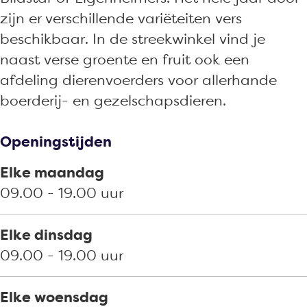
n
a
a
b
zijn er verschillende variëteiten vers
d
n
n
o
beschikbaar. In de streekwinkel vind je
b
d
d
u
naast verse groente en fruit ook een
o
b
b
w
afdeling dierenvoerders voor allerhande
u
o
o
e
boerderij- en gezelschapsdieren.
w
u
u
n
e
w
w
D
Openingstijden
n
e
e
i
D
n
n
e
Elke maandag
i
D
D
r
09.00 - 19.00 uur
e
i
i
v
r
e
e
o
Elke dinsdag
v
r
r
e
09.00 - 19.00 uur
o
v
v
d
e
o
o
e
Elke woensdag