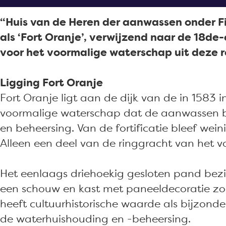
a
F
r
r
g
“Huis van de Heren der aanwassen onder Fi
o
F
t
e
als ‘Fort Oranje’, verwijzend naar de 18de
r
o
O
voor het voormalige waterschap uit deze r
t
r
r
O
t
a
Ligging Fort Oranje
r
O
n
Fort Oranje ligt aan de dijk van de in 1583
a
r
j
voormalige waterschap dat de aanwassen be
n
a
e
en beheersing. Van de fortificatie bleef we
j
n
Alleen een deel van de ringgracht van het 
e
j
e
Het eenlaags driehoekig gesloten pand bez
een schouw en kast met paneeldecoratie zoal
heeft cultuurhistorische waarde als bijzond
de waterhuishouding en -beheersing.