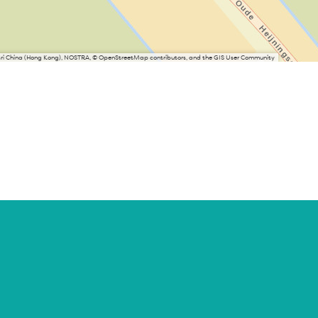
Esri China (Hong Kong), NOSTRA, © OpenStreetMap contributors, and the GIS User Community