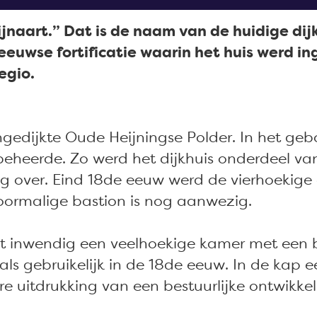
jnaart.” Dat is de naam van de huidige di
-eeuwse fortificatie waarin het huis werd 
egio.
 ingedijkte Oude Heijningse Polder. In het 
heerde. Zo werd het dijkhuis onderdeel va
inig over. Eind 18de eeuw werd de vierhoeki
voormalige bastion is nog aanwezig.
it inwendig een veelhoekige kamer met een 
s gebruikelijk in de 18de eeuw. In de kap ee
ere uitdrukking van een bestuurlijke ontwik