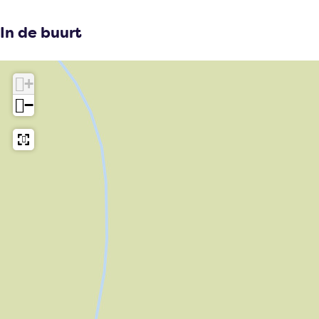
In de buurt
+
−