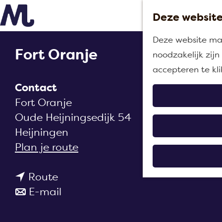
Deze website
G
Deze website maa
a
Fort Oranje
noodzakelijk zij
n
accepteren te kl
a
Contact
a
Fort Oranje
r
Oude Heijningsedijk 54
d
Heijningen
e
n
Plan je route
h
a
o
n
a
Route
m
a
n
r
E-mail
e
a
a
F
p
r
a
o