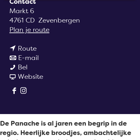
Contact
a
Markt 6
g
4761 CD
Zevenbergen
e
n
Plan je route
a
n
a
Route
a
n
r
E-mail
C
a
a
C
Bel
a
r
a
v
a
Website
f
C
r
a
f
F
I
e
a
C
n
e
a
n
t
f
a
C
t
c
s
a
e
f
a
a
e
t
r
t
e
f
r
De Panache is al jaren een begrip in de
b
a
i
a
t
e
i
regio. Heerlijke broodjes, ambachtelijke