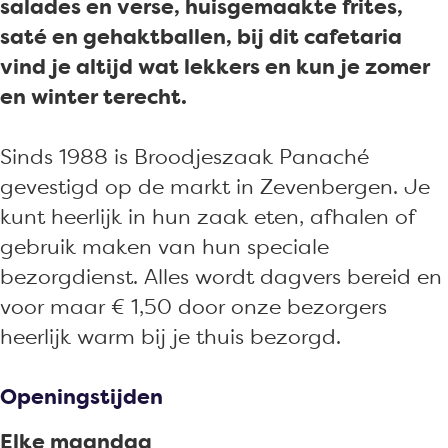
o
g
a
r
a
t
a
salades en verse, huisgemaakte frites,
o
r
P
i
r
a
P
saté en gehaktballen, bij dit cafetaria
k
a
a
a
i
r
a
vind je altijd wat lekkers en kun je zomer
C
m
n
P
a
i
n
en winter terecht.
a
C
a
a
P
a
a
f
a
c
n
a
P
c
Sinds 1988 is Broodjeszaak Panaché
e
f
h
a
n
a
h
gevestigd op de markt in Zevenbergen. Je
t
e
é
c
a
n
é
kunt heerlijk in hun zaak eten, afhalen of
a
t
h
c
a
gebruik maken van hun speciale
r
a
é
h
c
bezorgdienst. Alles wordt dagvers bereid en
i
r
é
h
voor maar € 1,50 door onze bezorgers
a
i
é
heerlijk warm bij je thuis bezorgd.
P
a
a
P
Openingstijden
n
a
Elke maandag