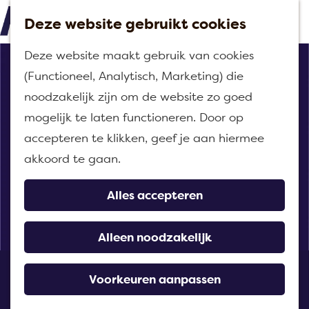
Deze website gebruikt cookies
M
G
Deze website maakt gebruik van cookies
e
a
(Functioneel, Analytisch, Marketing) die
n
n
noodzakelijk zijn om de website zo goed
u
a
mogelijk te laten functioneren. Door op
a
accepteren te klikken, geef je aan hiermee
r
akkoord te gaan.
d
e
Alles accepteren
h
o
Alleen noodzakelijk
m
Cafetaria Panaché
e
Voorkeuren aanpassen
p