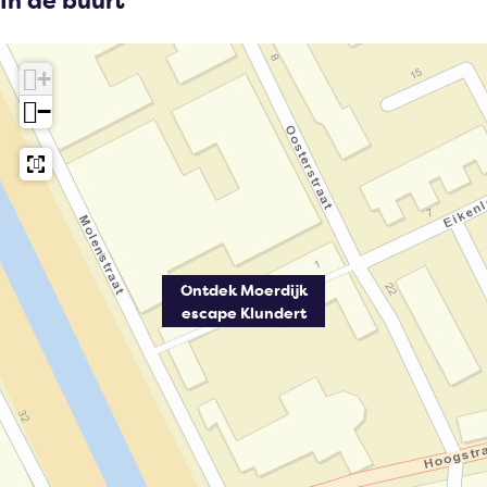
In de buurt
+
−
Ontdek Moerdijk
escape Klundert