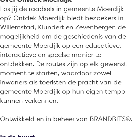
p
a
a
K
Los jij de raadsels in gemeente Moerdijk
e
p
p
l
op? Ontdek Moerdijk biedt bezoekers in
K
e
e
u
Willemstad, Klundert en Zevenbergen de
l
K
K
n
mogelijkheid om de geschiedenis van de
u
l
l
d
gemeente Moerdijk op een educatieve,
n
u
u
e
interactieve en speelse manier te
d
n
n
r
ontdekken. De routes zijn op elk gewenst
e
d
d
t
moment te starten, waardoor zowel
r
e
e
inwoners als toeristen de pracht van de
t
r
r
gemeente Moerdijk op hun eigen tempo
t
t
kunnen verkennen.
Ontwikkeld en in beheer van BRANDBITS®.