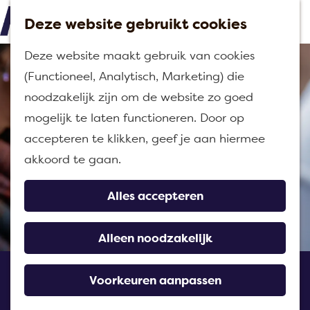
Deze website gebruikt cookies
M
G
Deze website maakt gebruik van cookies
e
a
(Functioneel, Analytisch, Marketing) die
n
n
noodzakelijk zijn om de website zo goed
u
a
mogelijk te laten functioneren. Door op
a
accepteren te klikken, geef je aan hiermee
r
akkoord te gaan.
d
e
Alles accepteren
h
o
Alleen noodzakelijk
m
Ontdek Moerdijk escape
e
Voorkeuren aanpassen
Klundert
p