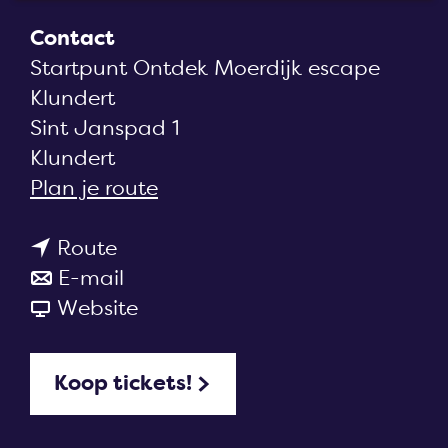
a
Contact
g
Startpunt Ontdek Moerdijk escape
e
Klundert
Sint Janspad 1
Klundert
n
Plan je route
a
n
a
Route
a
n
r
E-mail
a
a
v
O
Website
r
a
a
n
O
r
n
t
Koop tickets!
n
O
O
d
t
n
n
e