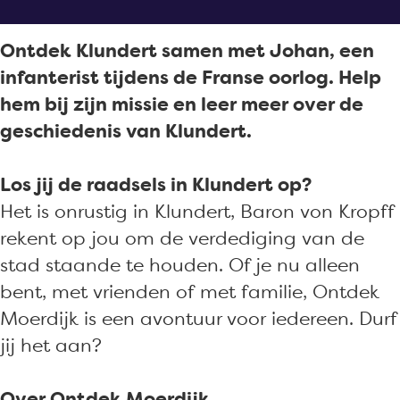
d
t
t
k
e
d
d
M
Ontdek Klundert samen met Johan, een
k
e
e
o
infanterist tijdens de Franse oorlog. Help
M
k
k
e
hem bij zijn missie en leer meer over de
o
M
M
r
geschiedenis van Klundert.
e
o
o
d
r
e
e
i
Los jij de raadsels in Klundert op?
d
r
r
j
Het is onrustig in Klundert, Baron von Kropff
i
d
d
k
rekent op jou om de verdediging van de
j
i
i
e
stad staande te houden. Of je nu alleen
k
j
j
s
bent, met vrienden of met familie, Ontdek
e
k
k
c
Moerdijk is een avontuur voor iedereen. Durf
s
e
e
a
jij het aan?
c
s
s
p
a
c
c
e
Over Ontdek Moerdijk